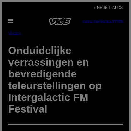
Ga
+ NEDERLANDS
naar
Open
de
SUBSCRIBE
NEWSLETTER
menu
inhoud
Muziek
Onduidelijke
verrassingen en
bevredigende
teleurstellingen op
Intergalactic FM
Festival