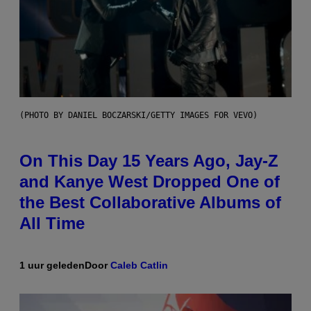
(PHOTO BY DANIEL BOCZARSKI/GETTY IMAGES FOR VEVO)
On This Day 15 Years Ago, Jay-Z
and Kanye West Dropped One of
the Best Collaborative Albums of
All Time
1 uur geleden
Door
Caleb Catlin