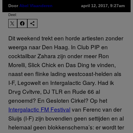
Door
Abel Vlaanderen
april 12, 2017, 9:27am
Deel:
Dit weekend trekt een horde artiesten zonder
weerga naar Den Haag. In Club PIP en
cocktailbar Zahara zijn onder meer Ron
Morelli, Slick Chick en Das Ding te vinden,
naast een flinke lading westcoast-helden als
I-F, Legowelt en Intergalactic Gary. Had ik
Drvg Cvltvre, DJ TLR en Rude 66 al
genoemd? En Gesloten Cirkel? Op het
Intergalactic FM Festival
van Ferenc van der
Sluijs (I-F) zijn bovendien geen settijden en al
helemaal geen blokkenschema’s: er wordt ter