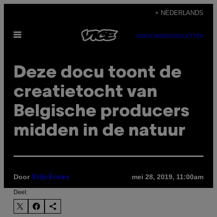
Ga
+ NEDERLANDS
naar
Open
de
SUBSCRIBE
NEWSLETTER
menu
inhoud
Deze docu toont de
creatietocht van
Belgische producers
midden in de natuur
Door
mei 28, 2019, 11:00am
Stijn Ernes
Deel: