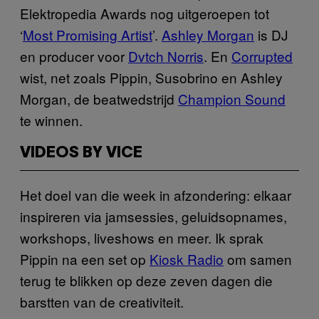
Elektropedia Awards nog uitgeroepen tot
‘
Most Promising Artist
’.
Ashley Morgan
is DJ
en producer voor
Dvtch Norris
. En
Corrupted
wist, net zoals Pippin, Susobrino en Ashley
Morgan, de beatwedstrijd
Champion Sound
te winnen.
VIDEOS BY VICE
Het doel van die week in afzondering: elkaar
inspireren via jamsessies, geluidsopnames,
workshops, liveshows en meer. Ik sprak
Pippin na een set op
Kiosk Radio
om samen
terug te blikken op deze zeven dagen die
barstten van de creativiteit.