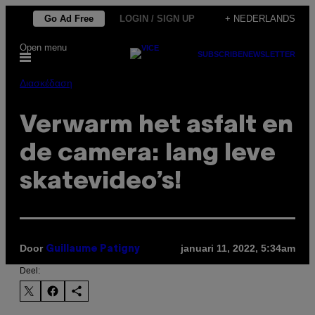
Ga
Go Ad Free
LOGIN / SIGN UP
+ NEDERLANDS
naar
Open menu
de
SUBSCRIBE
NEWSLETTER
inhoud
Διασκέδαση
Verwarm het asfalt en
de camera: lang leve
skatevideo’s!
Door
januari 11, 2022, 5:34am
Guillaume Patigny
Deel: