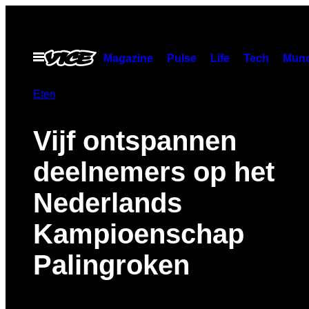
Ga
naar
de
Open
Magazine
Pulse
Life
Tech
Munc
menu
inhoud
Eten
Vijf ontspannen
deelnemers op het
Nederlands
Kampioenschap
Palingroken