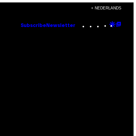
+ NEDERLANDS
Instagram
TikTok
YouTube
Google
Goog
Subscribe
Newsletter
Discove
Top
Posts