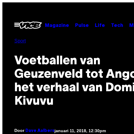
Ga
naar
de
Open
Magazine
Pulse
Life
Tech
M
menu
inhoud
Sport
Voetballen van
Geuzenveld tot Ango
het verhaal van Dom
Kivuvu
Door
januari 11, 2018, 12:30pm
Dave Aalbers