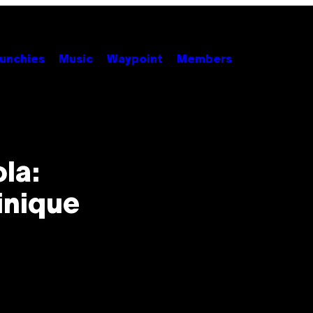
unchies
Music
Waypoint
Members
la:
inique