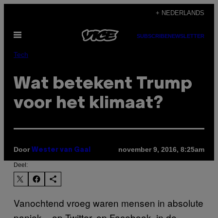
Ga
+ NEDERLANDS
naar
Open
de
SUBSCRIBE
NEWSLETTER
menu
inhoud
Tech
Wat betekent Trump ​
voor het klimaat?
Door
november 9, 2016, 8:25am
Wester van Gaal
Deel:
Vanochtend vroeg waren mensen in absolute
paniek – op Twitter, op Facebook, in de