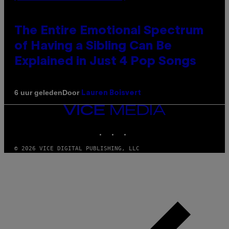
The Entire Emotional Spectrum
of Having a Sibling Can Be
Explained in Just 4 Pop Songs
Door
6 uur geleden
Lauren Boisvert
VICE
MEDIA
INSTAGRAM
TIKTOK
YOUTUBE
© 2026 VICE DIGITAL PUBLISHING, LLC