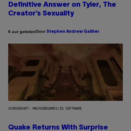
Definitive Answer on Tyler, The
Creator’s Sexuality
Door
6 uur geleden
Stephen Andrew Galiher
SCREENSHOT: MACHINEGAMES/ID SOFTWARE
Quake Returns With Surprise