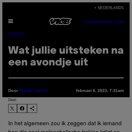
Ga
+ NEDERLANDS
naar
Open
de
SUBSCRIBE
NEWSLETTER
menu
inhoud
Identiteit
Wat jullie uitsteken na
een avondje uit
Door
februari 6, 2023, 7:31am
Marie Pilette
Deel:
In het algemeen zou ik zeggen dat ik iemand
ben die snel melancholische trekjes krijgt en