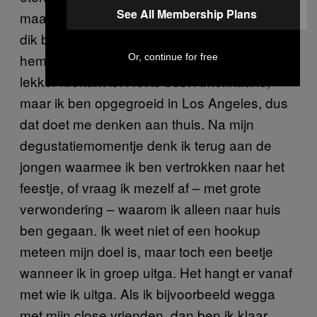
See All Membership Plans
maak ik een snack voor mezelf. Meestal een
dik broodje, want dat is gemakkelijk. Ik maak
hem hoog met vele laagjes chips zodat het
Or, continue for free
lekker krokant is. Het is best Amerikaans,
maar ik ben opgegroeid in Los Angeles, dus
dat doet me denken aan thuis. Na mijn
degustatiemomentje denk ik terug aan de
jongen waarmee ik ben vertrokken naar het
feestje, of vraag ik mezelf af – met grote
verwondering – waarom ik alleen naar huis
ben gegaan. Ik weet niet of een hookup
meteen mijn doel is, maar toch een beetje
wanneer ik in groep uitga. Het hangt er vanaf
met wie ik uitga. Als ik bijvoorbeeld wegga
met mijn close vrienden, dan ben ik klaar