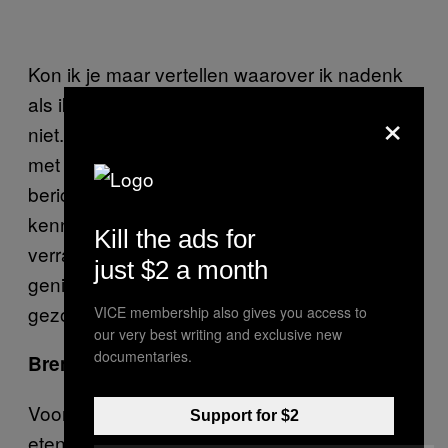
Kon ik je maar vertellen waarover ik nadenk
als ik thuiskom … ik weet het eerlijk gezegd
×
niet. Ik weet dat ik blij ben om daar te zitten
met mijn joint en eten. Ik neem ook de tijd om
berichtjes te zenden naar vrienden en
kennissen, antwoorden op hun stories. Soms
Kill the ads for
verras ik mezelf de dag erachter met de
just $2 a month
genialiteit van de berichten die ik heb
gezonden.
VICE membership also gives you access to
our very best writing and exclusive new
documentaries.
Brenden (26), Londen
Voor mij is het vaak hetzelfde. Als ik niet al
Support for $2
eten heb opgepikt onderweg naar huis, dan