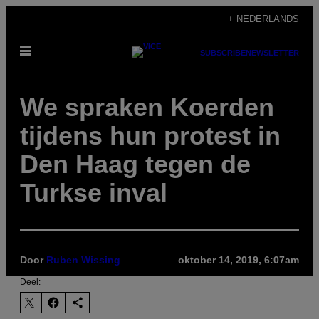
Ga
+ NEDERLANDS
naar
Open
de
SUBSCRIBE
NEWSLETTER
menu
inhoud
We spraken Koerden
tijdens hun protest in
Den Haag tegen de
Turkse inval
Door
Ruben Wissing
oktober 14, 2019, 6:07am
Deel: