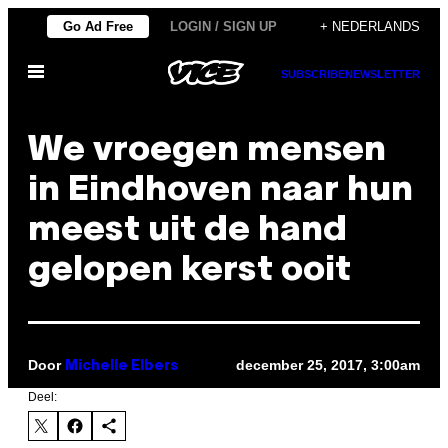
Ga
Go Ad Free
LOGIN / SIGN UP
+ NEDERLANDS
naar
Open
de
SUBSCRIBE
NEWSLETTER
menu
inhoud
We vroegen mensen
in Eindhoven naar hun
meest uit de hand
gelopen kerst ooit
Door
december 25, 2017, 3:00am
Michelle Elbers
Deel: