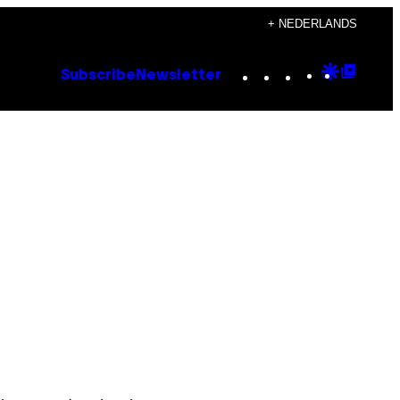
+ NEDERLANDS
Instagram
TikTok
YouTube
Google
Goog
Subscribe
Newsletter
Discove
Top
Posts