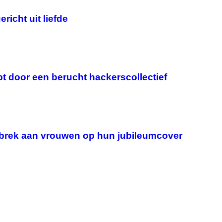
richt uit liefde
pt door een berucht hackerscollectief
ebrek aan vrouwen op hun jubileumcover