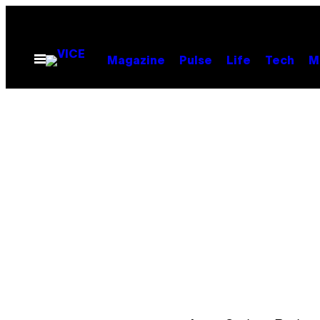
Ga
naar
de
Open
Magazine
Pulse
Life
Tech
M
menu
inhoud