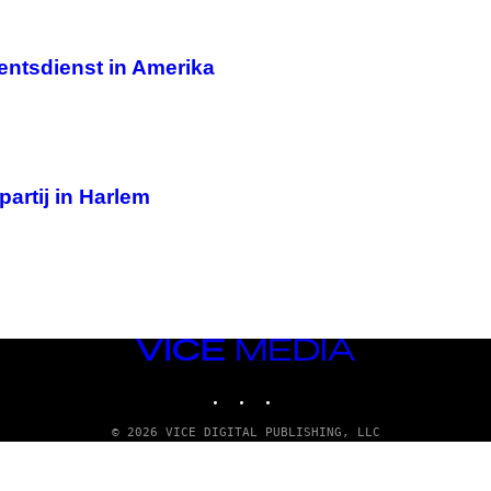
ntsdienst in Amerika
partij in Harlem
VICE
MEDIA
INSTAGRAM
TIKTOK
YOUTUBE
© 2026 VICE DIGITAL PUBLISHING, LLC