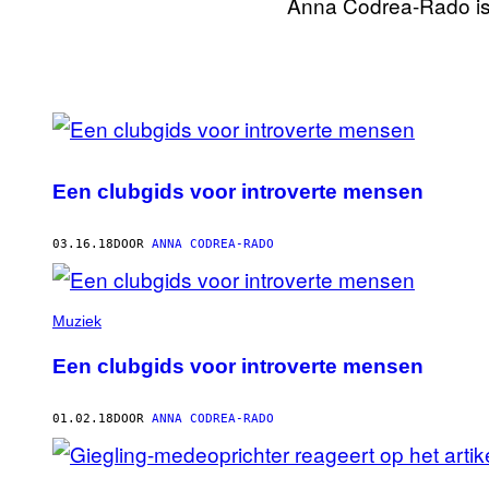
Anna Codrea-Rado is a
POSTS
BY
Een clubgids voor introverte mensen
THIS
AUTHOR
03.16.18
DOOR
ANNA CODREA-RADO
Muziek
Een clubgids voor introverte mensen
01.02.18
DOOR
ANNA CODREA-RADO