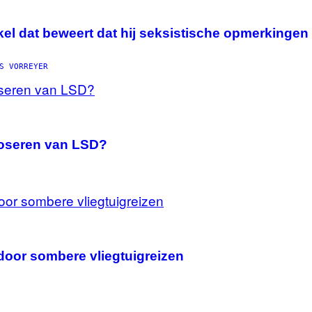
ikel dat beweert dat hij seksistische opmerkinge
S VORREYER
odoseren van LSD?
oor sombere vliegtuigreizen