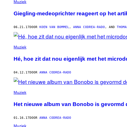
Muziek
Giegling-medeoprichter reageert op het art
06.21.17
DOOR
KOEN VAN BOMMEL
,
ANNA CODREA-RADO
, AND
THOMA
Muziek
Hé, hoe zit dat nou eigenlijk met het micr
04.12.17
DOOR
ANNA CODREA-RADO
Muziek
Het nieuwe album van Bonobo is gevormd d
01.16.17
DOOR
ANNA CODREA-RADO
Muziek