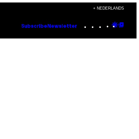
+ NEDERLANDS
Instagram
TikTok
YouTube
Google
Goog
Subscribe
Newsletter
Discove
Top
Posts