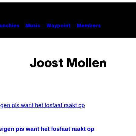
unchies
Music
Waypoint
Members
Joost Mollen
igen pis want het fosfaat raakt op