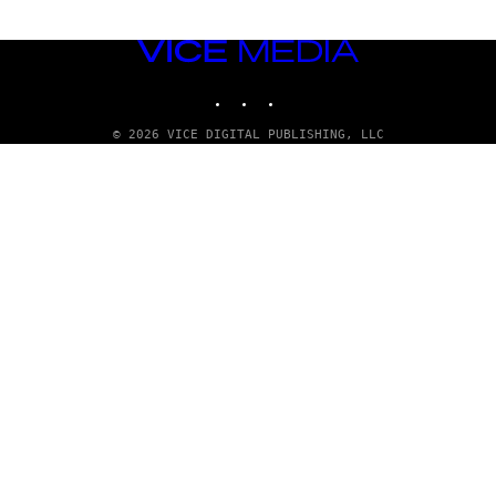
VICE
MEDIA
INSTAGRAM
TIKTOK
YOUTUBE
© 2026 VICE DIGITAL PUBLISHING, LLC