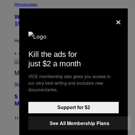
L
Horoscopes
L
U
×
Weekly Horoscope: August 9-August
S
T
15
R
A
T
I
How will your sign fare this week, stargazer?
O
N
Kill the ads for
B
5 UUR GELEDEN
DOOR
ASHLEY FIKE
Y
just $2 a month
R
E
E
VICE membership also gives you access to
S
(
A
our very best writing and exclusive new
P
Music
H
documentaries.
O
5 Hip-Hop Songs That Are Most
T
O
Memorable for Their Classic Hooks
B
Support for $2
Y
S
12 UUR GELEDEN
DOOR
CALEB CATLIN
T
See All Membership Plans
E
V
E
P