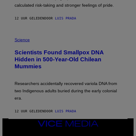
H
calculated risk-taking and stronger feelings of pride.
A
N
T
12 UUR GELEDEN
DOOR
LUIS PRADA
O
K
E
R
A
/
M
Science
G
U
E
C
Scientists Found Smallpox DNA
T
H
T
,
Hidden in 500-Year-Old Chilean
Y
M
I
Mummies
U
M
C
A
H
G
O
Researchers accidentally recovered variola DNA from
E
L
S
D
two Indigenous adults buried during the early colonial
E
era.
R
C
H
12 UUR GELEDEN
DOOR
LUIS PRADA
I
L
E
VICE
A
MEDIA
N
INSTAGRAM
TIKTOK
YOUTUBE
M