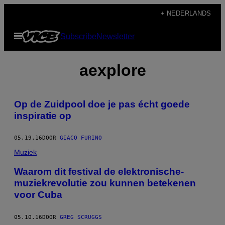
Ga
+ NEDERLANDS
naar
Open
Subscribe
Newsletter
de
menu
inhoud
aexplore
Op de Zuidpool doe je pas écht goede
inspiratie op
05.19.16
DOOR
GIACO FURINO
Muziek
Waarom dit festival de elektronische-
muziekrevolutie zou kunnen betekenen
voor Cuba
05.10.16
DOOR
GREG SCRUGGS