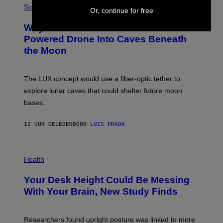
G
H
Science
Or, continue for free
R
O
A
T
Why NASA Wants to Send a Laser-
N
O
I
:
Powered Drone Into Caves Beneath
T
N
the Moon
Z
A
/
S
W
A
I
;
The LUX concept would use a fiber-optic tether to
R
D
E
R
explore lunar caves that could shelter future moon
I
P
M
bases.
I
A
X
G
E
E
12 UUR GELEDEN
DOOR
LUIS PRADA
L
)
/
G
E
P
T
H
Health
T
O
Y
T
I
Your Desk Height Could Be Messing
O
M
:
With Your Brain, New Study Finds
A
B
G
A
E
T
S
U
Researchers found upright posture was linked to more