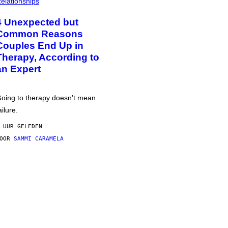
elationships
4 Unexpected but
Common Reasons
Couples End Up in
Therapy, According to
an Expert
oing to therapy doesn’t mean
ailure.
 UUR GELEDEN
DOOR
SAMMI CARAMELA