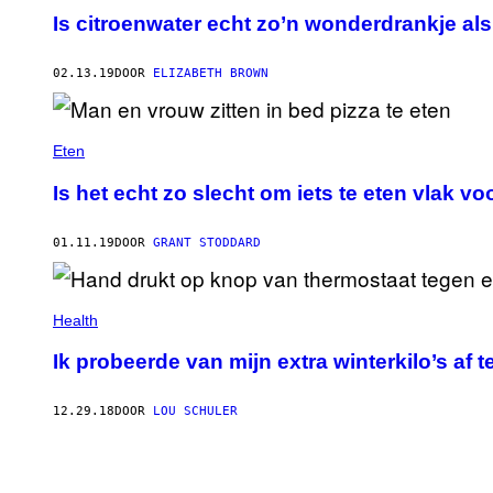
Is citroenwater echt zo’n wonderdrankje al
02.13.19
DOOR
ELIZABETH BROWN
Eten
Is het echt zo slecht om iets te eten vlak v
01.11.19
DOOR
GRANT STODDARD
Health
Ik probeerde van mijn extra winterkilo’s af 
12.29.18
DOOR
LOU SCHULER