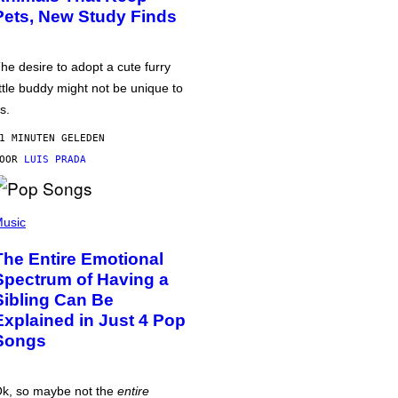
Pets, New Study Finds
he desire to adopt a cute furry
ittle buddy might not be unique to
s.
1 MINUTEN GELEDEN
DOOR
LUIS PRADA
usic
The Entire Emotional
Spectrum of Having a
Sibling Can Be
Explained in Just 4 Pop
Songs
k, so maybe not the
entire