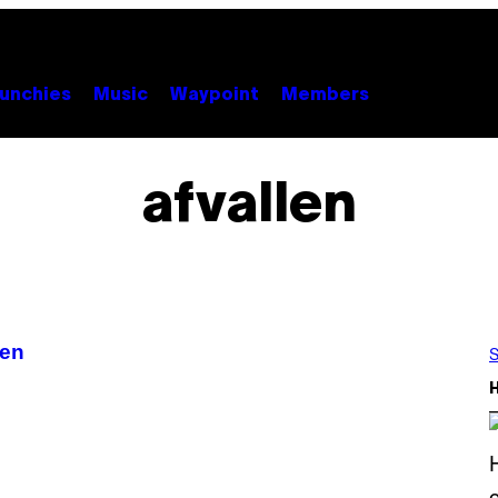
unchies
Music
Waypoint
Members
afvallen
gen
S