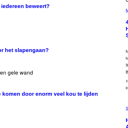
s iedereen beweert?
(
P
M
H
O
T
O
B
Y
P
O
O
oor het slapengaan?
N
L
A
h
R
9
N
A
B
L
/
3
G
A
R
te komen door enorm veel kou te lijden
C
I
P
A
H
S
/
O
P
T
I
O
C
:
O