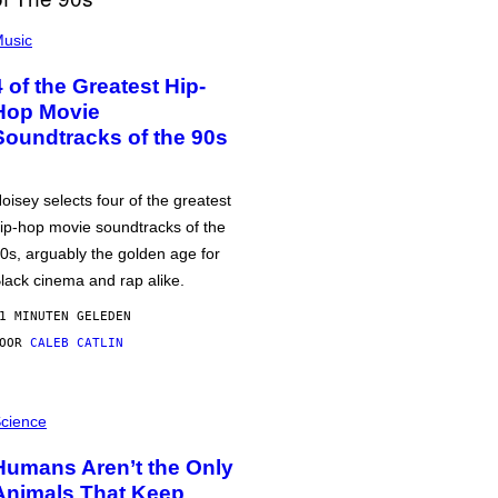
usic
4 of the Greatest Hip-
Hop Movie
Soundtracks of the 90s
oisey selects four of the greatest
ip-hop movie soundtracks of the
0s, arguably the golden age for
lack cinema and rap alike.
1 MINUTEN GELEDEN
DOOR
CALEB CATLIN
cience
Humans Aren’t the Only
Animals That Keep