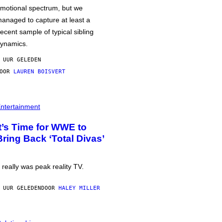
motional spectrum, but we
anaged to capture at least a
ecent sample of typical sibling
ynamics.
 UUR GELEDEN
DOOR
LAUREN BOISVERT
ntertainment
It’s Time for WWE to
Bring Back ‘Total Divas’
t really was peak reality TV.
 UUR GELEDEN
DOOR
HALEY MILLER