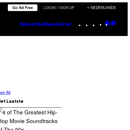
Go Ad Free
LOGIN / SIGN UP
+ NEDERLANDS
Instagram
TikTok
YouTube
Google
Goog
Subscribe
Newsletter
Discove
Top
Posts
ee All
Het Laatste