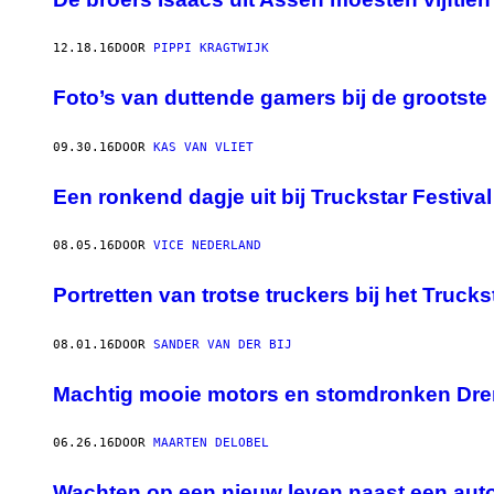
12.18.16
DOOR
PIPPI KRAGTWIJK
Foto’s van duttende gamers bij de grootst
09.30.16
DOOR
KAS VAN VLIET
Een ronkend dagje uit bij Truckstar Festiva
08.05.16
DOOR
VICE NEDERLAND
Portretten van trotse truckers bij het Trucks
08.01.16
DOOR
SANDER VAN DER BIJ
Machtig mooie motors en stomdronken Dren
06.26.16
DOOR
MAARTEN DELOBEL
Wachten op een nieuw leven naast een aut