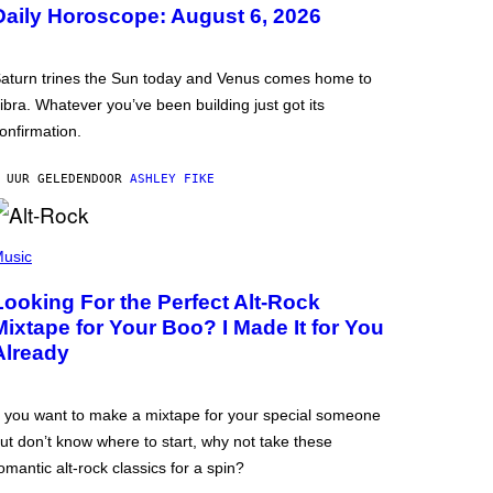
Daily Horoscope: August 6, 2026
aturn trines the Sun today and Venus comes home to
ibra. Whatever you’ve been building just got its
onfirmation.
 UUR GELEDEN
DOOR
ASHLEY FIKE
usic
Looking For the Perfect Alt-Rock
Mixtape for Your Boo? I Made It for You
Already
f you want to make a mixtape for your special someone
ut don’t know where to start, why not take these
omantic alt-rock classics for a spin?