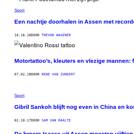
Sport
Een nachtje doorhalen in Assen met recor
10.16.18
DOOR
TREVOR WAGENER
Motortattoo’s, kleuters en vlezige mannen: 
07.02.18
DOOR
RENE VAN ZUNDERT
Sport
Gibril Sankoh blijft nog even in China en k
02.10.17
DOOR
SAM VAN RAALTE
De broers Isaacs uit Assen moesten vijftie