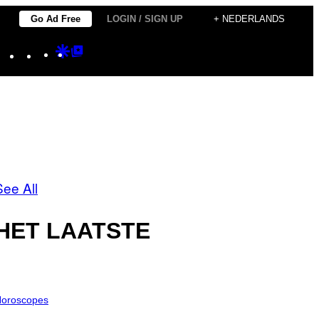
Go Ad Free
LOGIN / SIGN UP
+ NEDERLANDS
Instagram
TikTok
YouTube
Google
Google
Discover
Top
Posts
See All
HET LAATSTE
oroscopes