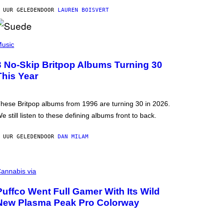
 UUR GELEDEN
DOOR
LAUREN BOISVERT
usic
3 No-Skip Britpop Albums Turning 30
This Year
hese Britpop albums from 1996 are turning 30 in 2026.
e still listen to these defining albums front to back.
 UUR GELEDEN
DOOR
DAN MILAM
annabis via
Puffco Went Full Gamer With Its Wild
New Plasma Peak Pro Colorway