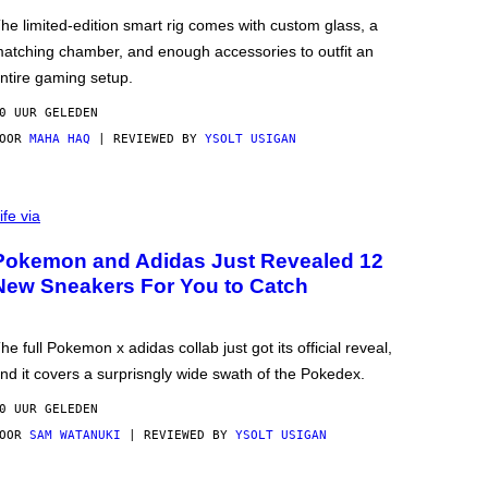
he limited-edition smart rig comes with custom glass, a
atching chamber, and enough accessories to outfit an
ntire gaming setup.
0 UUR GELEDEN
DOOR
MAHA HAQ
| REVIEWED BY
YSOLT USIGAN
ife via
Pokemon and Adidas Just Revealed 12
New Sneakers For You to Catch
he full Pokemon x adidas collab just got its official reveal,
nd it covers a surprisngly wide swath of the Pokedex.
0 UUR GELEDEN
DOOR
SAM WATANUKI
| REVIEWED BY
YSOLT USIGAN