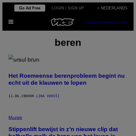
Ga
Go Ad Free
LOGIN / SIGN UP
+ NEDERLANDS
naar
Open
de
SUBSCRIBE
NEWSLETTER
menu
inhoud
beren
Het Roemeense berenprobleem begint nu
echt uit de klauwen te lopen
11.06.19
DOOR
LINA VDOVÎI
Muziek
Stippenlift bewijst in z’n nieuwe clip dat