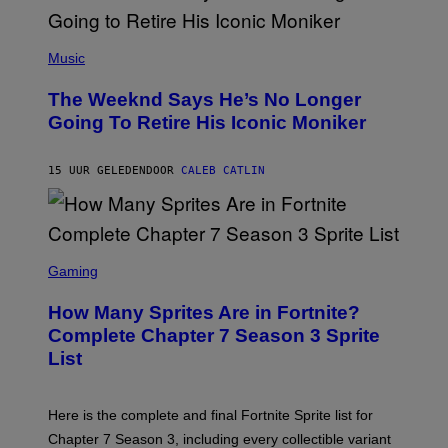
S
E
N
(
F
P
Music
E
H
L
O
D
The Weeknd Says He’s No Longer
T
E
O
Going To Retire His Iconic Moniker
R
B
/
Y
G
P
E
15 UUR GELEDEN
DOOR
CALEB CATLIN
E
T
D
T
R
Y
O
I
B
M
E
S
A
C
C
G
Gaming
E
R
E
R
E
S
How Many Sprites Are in Fortnite?
R
E
)
A
N
Complete Chapter 7 Season 3 Sprite
/
S
List
G
H
E
O
T
T
T
:
Here is the complete and final Fortnite Sprite list for
Y
E
I
P
Chapter 7 Season 3, including every collectible variant
M