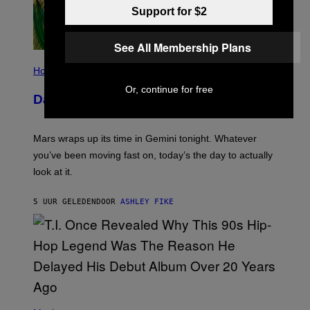
Support for $2
See All Membership Plans
I
L
Horoscopes
L
Or, continue for free
U
Daily Horoscope: August 10, 2026
S
T
R
A
Mars wraps up its time in Gemini tonight. Whatever
T
I
you’ve been moving fast on, today’s the day to actually
O
look at it.
N
B
Y
5 UUR GELEDEN
DOOR
ASHLEY FIKE
R
E
E
S
A
.
(