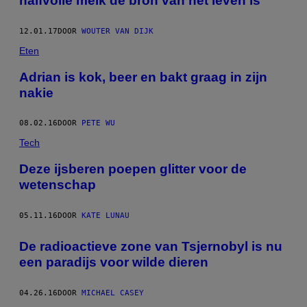
halfvolle melk de bron van het leven is
12.01.17
DOOR
WOUTER VAN DIJK
Eten
Adrian is kok, beer en bakt graag in zijn
nakie
08.02.16
DOOR
PETE WU
Tech
Deze ijsberen poepen glitter voor de
wetenschap
05.11.16
DOOR
KATE LUNAU
De radioactieve zone van Tsjernobyl is nu
een paradijs voor wilde dieren
04.26.16
DOOR
MICHAEL CASEY