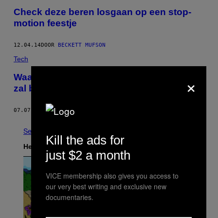
Check deze beren losgaan op een stop-
motion feestje
12.04.14
DOOR
BECKETT MUFSON
Tech
×
Waarom de ‘dierentuin van de toekomst’
zal bestaan uit webcams
07.07.14
DOOR
BECKY FERREIRA
See All
Kill the ads for
Het Laatste
just $2 a month
VICE membership also gives you access to
our very best writing and exclusive new
documentaries.