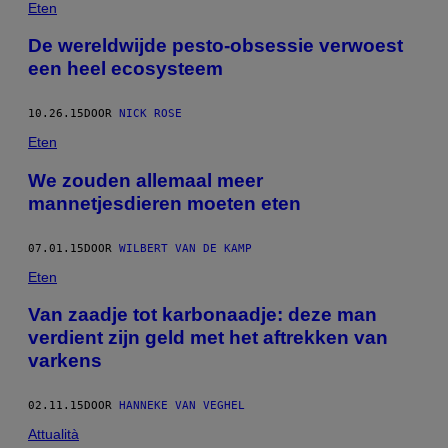
Eten
De wereldwijde pesto-obsessie verwoest
een heel ecosysteem
10.26.15
DOOR
NICK ROSE
Eten
We zouden allemaal meer
mannetjesdieren moeten eten
07.01.15
DOOR
WILBERT VAN DE KAMP
Eten
Van zaadje tot karbonaadje: deze man
verdient zijn geld met het aftrekken van
varkens
02.11.15
DOOR
HANNEKE VAN VEGHEL
Attualità