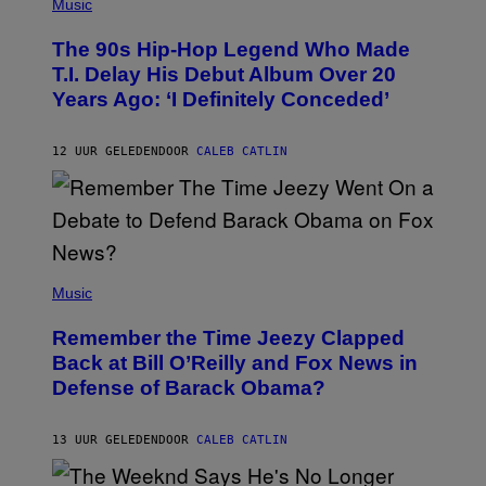
P
Music
H
O
The 90s Hip-Hop Legend Who Made
T
O
T.I. Delay His Debut Album Over 20
B
Years Ago: ‘I Definitely Conceded’
Y
J
O
H
12 UUR GELEDEN
DOOR
CALEB CATLIN
N
N
Y
N
U
N
E
(
Z
P
Music
/
H
W
O
I
Remember the Time Jeezy Clapped
T
R
O
Back at Bill O’Reilly and Fox News in
E
B
I
Defense of Barack Obama?
Y
M
T
A
I
G
M
13 UUR GELEDEN
DOOR
CALEB CATLIN
E
M
)
O