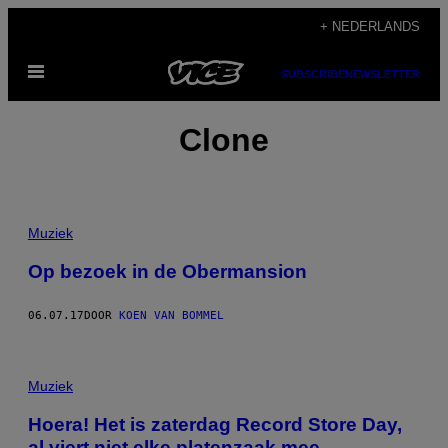
Ga
+ NEDERLANDS
naar
Open
de
SUBSCRIBE
NEWSLETTER
menu
inhoud
Clone
Muziek
Op bezoek in de Obermansion
06.07.17
DOOR
KOEN VAN BOMMEL
Muziek
Hoera! Het is zaterdag Record Store Day,
al viert niet elke platenzaak mee