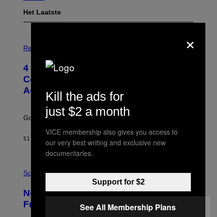
Het Laatste
×
P
H
Relationships
O
T
4 Unexpected but Common Reasons
O
:
Couples End Up in Therapy,
G
According to an Expert
C
Kill the ads for
S
H
just $2 a month
U
Going to therapy doesn’t mean failure.
T
T
VICE membership also gives you access to
E
51 MINUTEN GELEDEN
DOOR
SAMMI CARAMELA
our very best writing and exclusive new
R
/
documentaries.
G
E
P
T
H
Science
T
O
Support for $2
Y
T
New Study Reveals We Still Pick Our
I
O
M
:
Friends the Same Way Cavemen Did
See All Membership Plans
A
C
G
S