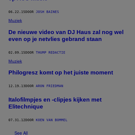
06.22.15
DOOR
JOSH BAINES
Muziek
De nieuwe video van DJ Haus zal nog wel
even op je netvlies gebrand staan
02.09.15
DOOR
THUMP REDACTIE
Muziek
Philogresz komt op het juiste moment
12.19.13
DOOR
ARON FRIEDMAN
Italofilmpjes en -clipjes kijken met
Elitechnique
07.31.12
DOOR
KOEN VAN BOMMEL
See All