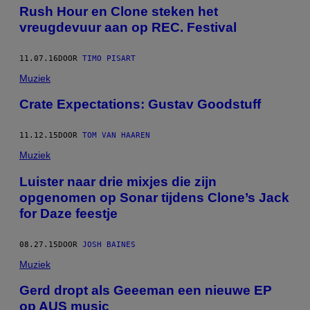
Rush Hour en Clone steken het
vreugdevuur aan op REC. Festival
11.07.16
DOOR
TIMO PISART
Muziek
Crate Expectations: Gustav Goodstuff
11.12.15
DOOR
TOM VAN HAAREN
Muziek
Luister naar drie mixjes die zijn
opgenomen op Sonar tijdens Clone’s Jack
for Daze feestje
08.27.15
DOOR
JOSH BAINES
Muziek
Gerd dropt als Geeeman een nieuwe EP
op AUS music