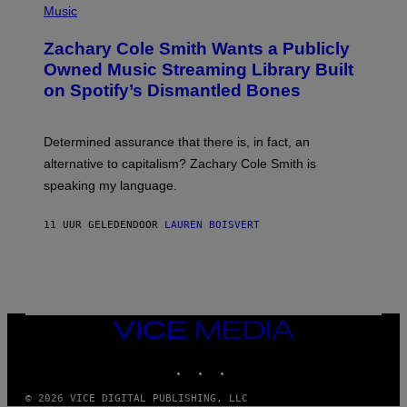
P
Music
E
H
T
O
T
Zachary Cole Smith Wants a Publicly
T
Y
O
I
Owned Music Streaming Library Built
B
M
on Spotify’s Dismantled Bones
Y
A
R
G
O
E
B
S
Determined assurance that there is, in fact, an
E
R
alternative to capitalism? Zachary Cole Smith is
T
speaking my language.
O
P
A
11 UUR GELEDEN
DOOR
LAUREN BOISVERT
N
U
C
C
I
–
C
O
VICE
R
MEDIA
B
INSTAGRAM
TIKTOK
YOUTUBE
I
S
/
© 2026 VICE DIGITAL PUBLISHING, LLC
C