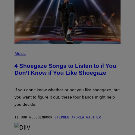
E
T
T
Y
I
M
A
G
E
S
P
H
Music
O
T
4 Shoegaze Songs to Listen to if You
O
B
Don’t Know if You Like Shoegaze
Y
S
C
O
If you don’t know whether or not you like shoegaze, but
T
you want to figure it out, these four bands might help
T
L
you decide.
E
G
A
11 UUR GELEDEN
DOOR
STEPHEN ANDREW GALIHER
T
O
/
(
G