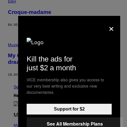
Eten
Croque-madame
×
04.05.15
DOOR
KRIS MORNINGSTAR
Muziek
My Owner the DJ – vijf katten en hun
Kill the ads for
draaiende baasjes
just $2 a month
10.03.14
DOOR
RAYMOND VAN MIL
VICE membership also gives you access to
our very best writing and exclusive new
See All
documentaries.
Het Laatste
Support for $2
(
See All Membership Plans
P
Music