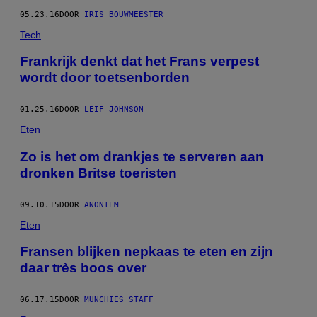
05.23.16
DOOR
IRIS BOUWMEESTER
Tech
Frankrijk denkt dat het Frans verpest
wordt door toetsenborden
01.25.16
DOOR
LEIF JOHNSON
Eten
Zo is het om drankjes te serveren aan
dronken Britse toeristen
09.10.15
DOOR
ANONIEM
Eten
Fransen blijken nepkaas te eten en zijn
daar très boos over
06.17.15
DOOR
MUNCHIES STAFF