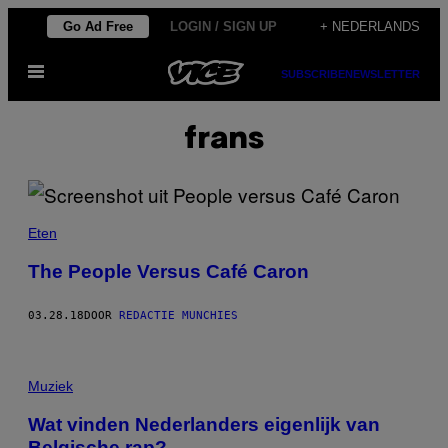
Ga
Go Ad Free
LOGIN / SIGN UP
+ NEDERLANDS
naar
Open
de
SUBSCRIBE
NEWSLETTER
menu
inhoud
frans
Eten
The People Versus Café Caron
03.28.18
DOOR
REDACTIE MUNCHIES
Muziek
Wat vinden Nederlanders eigenlijk van
Belgische rap?