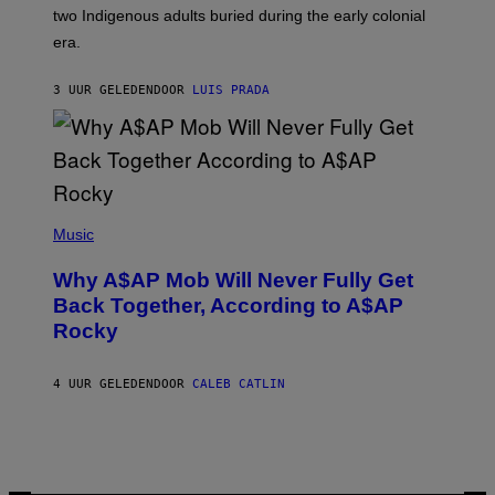
S
D
two Indigenous adults buried during the early colonial
E
era.
R
C
H
3 UUR GELEDEN
DOOR
LUIS PRADA
I
L
E
A
N
M
U
M
(
M
P
Music
Y
H
T
O
H
Why A$AP Mob Will Never Fully Get
T
A
O
Back Together, According to A$AP
N
B
T
Rocky
Y
H
N
O
O
S
A
4 UUR GELEDEN
DOOR
CALEB CATLIN
E
M
I
G
N
A
Q
L
U
A
E
I
S