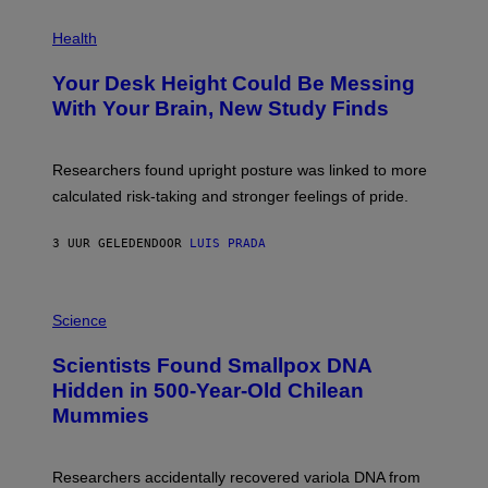
E
P
T
H
Health
T
O
Y
T
I
Your Desk Height Could Be Messing
O
M
:
With Your Brain, New Study Finds
A
B
G
A
E
T
S
U
Researchers found upright posture was linked to more
H
calculated risk-taking and stronger feelings of pride.
A
N
T
3 UUR GELEDEN
DOOR
LUIS PRADA
O
K
E
R
A
/
M
Science
G
U
E
C
Scientists Found Smallpox DNA
T
H
T
,
Hidden in 500-Year-Old Chilean
Y
M
I
Mummies
U
M
C
A
H
G
O
Researchers accidentally recovered variola DNA from
E
L