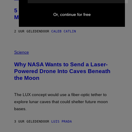
H
O
5 Hip-Hop Songs That Are Most
T
Or, continue for free
O
Memorable for Their Classic Hooks
B
Y
S
2 UUR GELEDEN
DOOR
CALEB CATLIN
T
E
V
E
P
G
H
Science
R
O
A
T
Why NASA Wants to Send a Laser-
N
O
I
:
Powered Drone Into Caves Beneath
T
N
the Moon
Z
A
/
S
W
A
I
;
The LUX concept would use a fiber-optic tether to
R
D
E
R
explore lunar caves that could shelter future moon
I
P
M
bases.
I
A
X
G
E
E
3 UUR GELEDEN
DOOR
LUIS PRADA
L
)
/
G