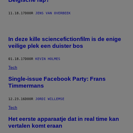
11.18.17
DOOR
JENS VAN OVERBEEK
In deze kille sciencefictionfilm is de enige
veilige plek een duister bos
01.18.17
DOOR
KEVIN HOLMES
Tech
Single-issue Facebook Party: Frans
Timmermans
12.23.16
DOOR
JORDI WILLEMSE
Tech
Het eerste apparaatje dat in real time kan
vertalen komt eraan