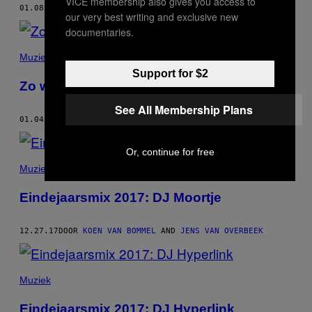
VICE membership also gives you access to
01.08.18
DOOR
JENS VAN OVERBEEK
our very best writing and exclusive new
documentaries.
Muziek
Support for $2
Zo was 2017 voor je favoriete clubs
See All Membership Plans
01.04.18
DOOR
JENS VAN OVERBEEK
Or, continue for free
Muziek
Eindejaarsmix 2017: DJ Moortje
12.27.17
DOOR
KOEN VAN BOMMEL
AND
JENS VAN OVERBEEK
Muziek
Eindejaarsmix 2017: DJ Hyperlink