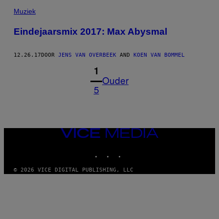
Muziek
Eindejaarsmix 2017: Max Abysmal
12.26.17
DOOR
JENS VAN OVERBEEK
AND
KOEN VAN BOMMEL
1
Ouder
5
VICE
MEDIA
INSTAGRAM
TIKTOK
YOUTUBE
© 2026 VICE DIGITAL PUBLISHING, LLC