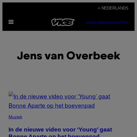
Ga
+ NEDERLANDS
naar
Open
de
SUBSCRIBE
NEWSLETTER
menu
inhoud
Jens van Overbeek
POSTS
BY
THIS
Muziek
AUTHOR
In de nieuwe video voor ‘Young’ gaat
Bonne Aparte op het boevenpad