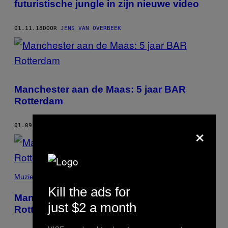
futuristische jungle in zijn nieuwe video
01.11.18
DOOR
JENS VAN OVERBEEK
Manchester aan de Maas: 5 jaar BAR
Rotterdam
×
01.09.18
DOOR
JENS VAN OVERBEEK
Muziek
Kill the ads for
Manchester aan de Maas: 5 jaar BAR
just $2 a month
Rotterdam