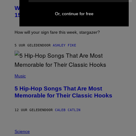
U
Weekly Horoscope: August 9-August
S
T
Or, continue for free
15
R
A
T
I
How will your sign fare this week, stargazer?
O
N
B
5 UUR GELEDEN
DOOR
ASHLEY FIKE
Y
R
E
E
S
(
A
P
Music
H
O
5 Hip-Hop Songs That Are Most
T
O
Memorable for Their Classic Hooks
B
Y
S
12 UUR GELEDEN
DOOR
CALEB CATLIN
T
E
V
E
P
G
H
Science
R
O