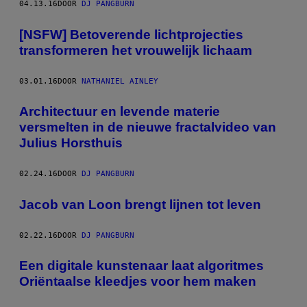
04.13.16
DOOR
DJ PANGBURN
[NSFW] Betoverende lichtprojecties
transformeren het vrouwelijk lichaam
03.01.16
DOOR
NATHANIEL AINLEY
Architectuur en levende materie
versmelten in de nieuwe fractalvideo van
Julius Horsthuis
02.24.16
DOOR
DJ PANGBURN
Jacob van Loon brengt lijnen tot leven
02.22.16
DOOR
DJ PANGBURN
Een digitale kunstenaar laat algoritmes
Oriëntaalse kleedjes voor hem maken