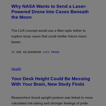
A
T
Why NASA Wants to Send a Laser-
N
O
I
:
Powered Drone Into Caves Beneath
T
N
the Moon
Z
A
/
S
W
A
I
;
The LUX concept would use a fiber-optic tether to
R
D
E
R
explore lunar caves that could shelter future moon
I
P
M
bases.
I
A
X
G
E
E
13 UUR GELEDEN
DOOR
LUIS PRADA
L
)
/
G
E
P
T
H
Health
T
O
Y
T
I
Your Desk Height Could Be Messing
O
M
:
With Your Brain, New Study Finds
A
B
G
A
E
T
S
U
Researchers found upright posture was linked to more
H
calculated risk-taking and stronger feelings of pride.
A