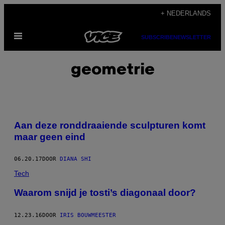
Ga
+ NEDERLANDS
naar
Open
de
SUBSCRIBE
NEWSLETTER
menu
inhoud
geometrie
Aan deze ronddraaiende sculpturen komt
maar geen eind
06.20.17
DOOR
DIANA SHI
Tech
Waarom snijd je tosti’s diagonaal door?
12.23.16
DOOR
IRIS BOUWMEESTER