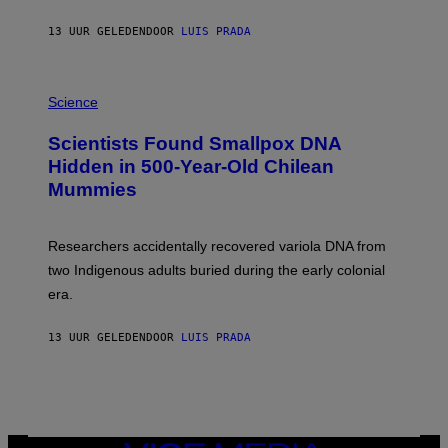
N
T
13 UUR GELEDEN
DOOR
LUIS PRADA
O
K
E
R
A
/
M
Science
G
U
E
C
Scientists Found Smallpox DNA
T
H
T
,
Hidden in 500-Year-Old Chilean
Y
M
I
Mummies
U
M
C
A
H
G
O
Researchers accidentally recovered variola DNA from
E
L
S
D
two Indigenous adults buried during the early colonial
E
era.
R
C
H
13 UUR GELEDEN
DOOR
LUIS PRADA
I
L
E
A
N
M
U
M