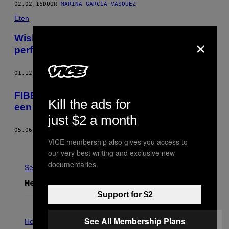
02.02.16
DOOR
MARINA GARCIA-VASQUEZ
Eten
×
Wiskundigen hebben uitgevogeld wat de
perfecte manier is om een pizza te snijden
01.12.16
DOOR
PHOEBE HURST
FIBER Festival 2015: Kepler’s Dream is
Kill the ads for
een esthetisch reisje door de kosmos
just $2 a month
05.06.15
DOOR
TONY VAN DER GIESSEN
VICE membership also gives you access to
Ouder
our very best writing and exclusive new
documentaries.
See All
Het Laatste
Support for $2
I
See All Membership Plans
L
Horoscopes
L