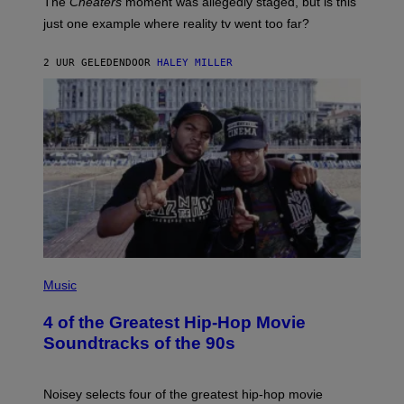
The
Cheaters
moment was allegedly staged, but is this
just one example where reality tv went too far?
2 UUR GELEDEN
DOOR
HALEY MILLER
(
P
Music
H
O
4 of the Greatest Hip-Hop Movie
T
O
Soundtracks of the 90s
B
Y
P
O
Noisey selects four of the greatest hip-hop movie