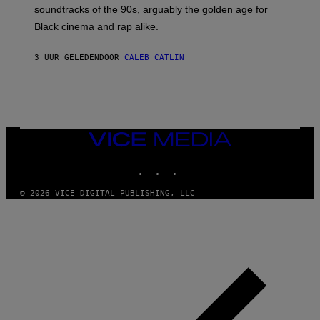
O
soundtracks of the 90s, arguably the golden age for
L
A
Black cinema and rap alike.
R
N
A
3 UUR GELEDEN
DOOR
CALEB CATLIN
L
/
G
A
R
C
I
VICE
A
MEDIA
/
P
INSTAGRAM
TIKTOK
YOUTUBE
I
C
O
© 2026 VICE DIGITAL PUBLISHING, LLC
T
/
G
A
M
M
A
-
R
A
P