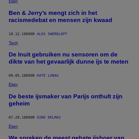
Eten
Ben & Jerry’s mengt zich in het
racismedebat en mensen zijn kwaad
10.12.16
DOOR
ALEX SWERDLOFF
Tech
De Inuit gebruiken nu sensoren om de
dikte van het gevaarlijk dunne ijs te meten
09.05.16
DOOR
KATE LUNAU
Eten
De beste ijsmaker van Parijs onthult zijn
geheim
07.29.16
DOOR
GINO DELMAS
Eten
We spraken de meest gehate ijsboer van