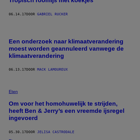
Tropisch roomijs met koekjes
06.14.17
DOOR
GABRIEL RUCKER
Een onderzoek naar klimaatverandering
moest worden geannuleerd vanwege de
klimaatverandering
06.13.17
DOOR
MACK LAMOUREUX
Eten
Om voor het homohuwelijk te strijden,
heeft Ben & Jerry’s een vreemde ijsregel
ingevoerd
05.30.17
DOOR
JELISA CASTRODALE