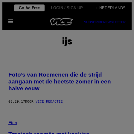
Ga
Go Ad Free
LOGIN / SIGN UP
+ NEDERLANDS
naar
Open
de
SUBSCRIBE
NEWSLETTER
menu
inhoud
ijs
Foto’s van Roemenen die de strijd
aangaan met de heetste zomer in een
halve eeuw
08.29.17
DOOR
VICE REDACTIE
Eten