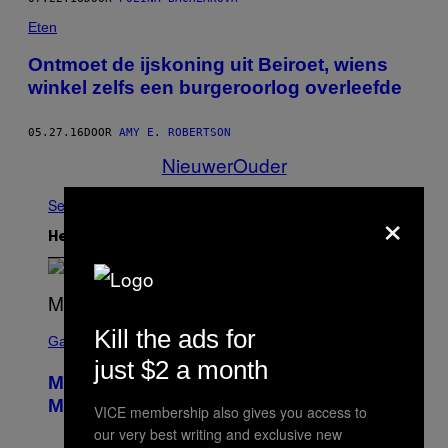
Eten
Ontmoet de ijskoning uit Beiroet, wiens
winkel zelfs een burgeroorlog overleefde
05.27.16
DOOR
AMY E. ROBERTSON
Nieuwer
Ouder
See All
×
Het Laatste
S
Kill the ads for
C
Gaming
R
just $2 a month
E
Marvel Tokon Developer Responds to
E
N
Major PC Performance Issues
VICE membership also gives you access to
S
H
our very best writing and exclusive new
O