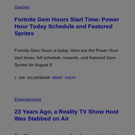
S
Y
C
Gaming
I
R
M
E
A
Fortnite Gem Hours Start Time: Power
E
G
N
Hour Today Schedule and Featured
E
S
S
Sprites
H
O
T
:
Fortnite Gem Hours is today. Here are the Power Hour
E
P
start times, full schedule, rewards, and featured Gem
I
Sprites for August 8.
C
G
A
2 UUR GELEDEN
DOOR
BRENT KOEPP
M
E
S
Entertainment
23 Years Ago, a Reality TV Show Host
Was Stabbed on Air