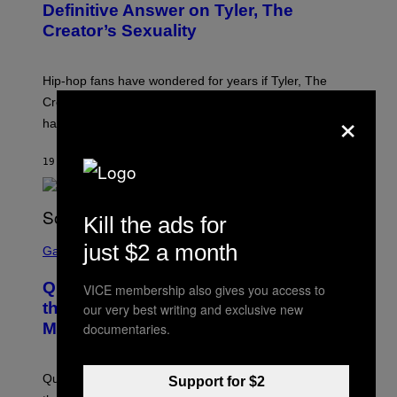
B
Definitive Answer on Tyler, The
Y
Creator’s Sexuality
M
O
N
I
Hip-hop fans have wondered for years if Tyler, The
C
A
Creator is gay, and his old pal ASAP Rocky seems to
×
S
have given us an answer.
C
H
I
19 MINUTEN GELEDEN
DOOR
STEPHEN ANDREW GALIHER
P
P
E
R
/
Kill the ads for
G
S
E
just $2 a month
C
Gaming
T
R
T
E
Y
Quake Returns With Surprise Dawn of
VICE membership also gives you access to
E
I
N
the Machine Update Featuring 19 New
our very best writing and exclusive new
M
S
A
Maps
documentaries.
H
G
O
E
T
S
:
Quake players can now access a brand-new episode
Support for $2
M
A