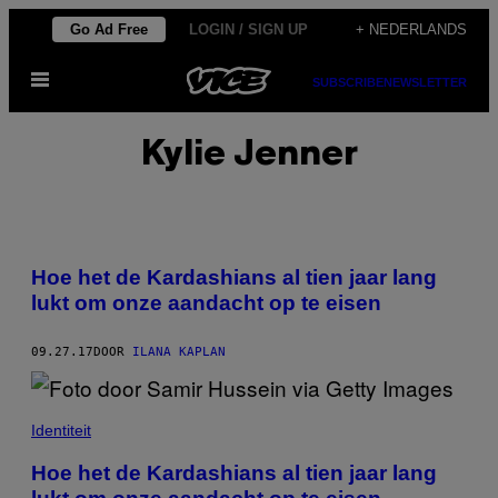
Ga
Go Ad Free
LOGIN / SIGN UP
+ NEDERLANDS
naar
Open
de
SUBSCRIBE
NEWSLETTER
menu
inhoud
Kylie Jenner
Hoe het de Kardashians al tien jaar lang
lukt om onze aandacht op te eisen
09.27.17
DOOR
ILANA KAPLAN
Identiteit
Hoe het de Kardashians al tien jaar lang