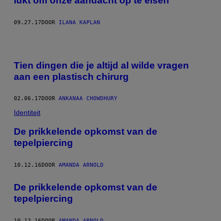
lukt om onze aandacht op te eisen
09.27.17
DOOR
ILANA KAPLAN
Tien dingen die je altijd al wilde vragen
aan een plastisch chirurg
02.06.17
DOOR
ANKANAA CHOWDHURY​
Identiteit
De prikkelende opkomst van de
tepelpiercing
10.12.16
DOOR
AMANDA ARNOLD
De prikkelende opkomst van de
tepelpiercing
10.12.16
DOOR
AMANDA ARNOLD