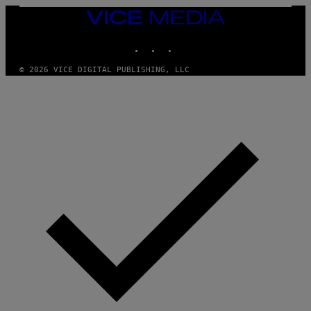
M
A
VICE
G
MEDIA
E
INSTAGRAM
TIKTOK
YOUTUBE
S
© 2026 VICE DIGITAL PUBLISHING, LLC