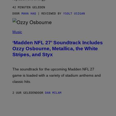
42 MINUTEN GELEDEN
DOOR
MAHA HAQ
| REVIEWED BY
YSOLT USIGAN
P
H
Music
O
T
‘Madden NFL 27’ Soundtrack Includes
O
B
Ozzy Osbourne, Metallica, the White
Y
Stripes, and Styx
N
I
C
K
The soundtrack for the upcoming Madden NFL 27
L
A
game is loaded with a variety of stadium anthems and
H
classic hits.
A
M
/
2 UUR GELEDEN
DOOR
DAN MILAM
G
E
T
T
Y
I