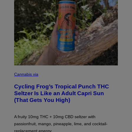
M
A
Cannabis via
H
A
Cycling Frog’s Tropical Punch THC
H
A
Seltzer Is Like an Adult Capri Sun
Q
(That Gets You High)
F
O
R
V
A fruity 10mg THC + 10mg CBD seltzer with
I
C
passionfruit, mango, pineapple, lime, and cocktail-
E
replacement energy.