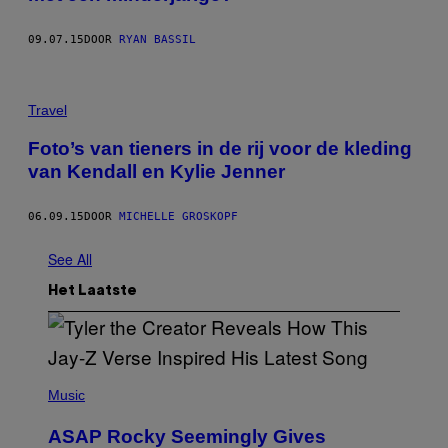
09.07.15
DOOR
RYAN BASSIL
Travel
Foto’s van tieners in de rij voor de kleding
van Kendall en Kylie Jenner
06.09.15
DOOR
MICHELLE GROSKOPF
See All
Het Laatste
P
H
Music
O
T
ASAP Rocky Seemingly Gives
O