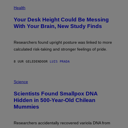
E
P
T
H
Health
T
O
Y
T
I
Your Desk Height Could Be Messing
O
M
:
With Your Brain, New Study Finds
A
B
G
A
E
T
S
U
Researchers found upright posture was linked to more
H
calculated risk-taking and stronger feelings of pride.
A
N
T
8 UUR GELEDEN
DOOR
LUIS PRADA
O
K
E
R
A
/
M
Science
G
U
E
C
Scientists Found Smallpox DNA
T
H
T
,
Hidden in 500-Year-Old Chilean
Y
M
I
Mummies
U
M
C
A
H
G
O
Researchers accidentally recovered variola DNA from
E
L
S