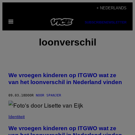
Ga
+ NEDERLANDS
naar
Open
de
SUBSCRIBE
NEWSLETTER
menu
inhoud
loonverschil
We vroegen kinderen op ITGWO wat ze
van het loonverschil in Nederland vinden
09.03.18
DOOR
NOOR SPANJER
Identiteit
We vroegen kinderen op ITGWO wat ze