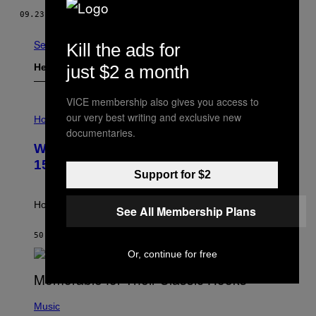
09.23.16
DOOR
SIRIN KALE
See All
Kill the ads for
just $2 a month
Het Laatste
VICE membership also gives you access to
I
our very best writing and exclusive new
L
Horoscopes
L
documentaries.
U
Weekly Horoscope: August 9-August
S
T
15
R
Support for $2
A
T
I
How will your sign fare this week, stargazer?
See All Membership Plans
O
N
B
50 MINUTEN GELEDEN
DOOR
ASHLEY FIKE
Y
Or, continue for free
R
E
E
S
(
A
P
Music
H