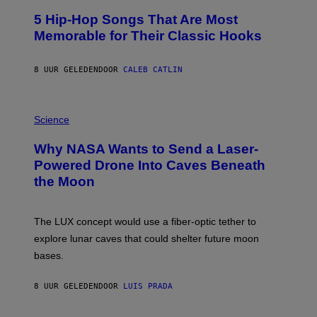
O
5 Hip-Hop Songs That Are Most
T
O
Memorable for Their Classic Hooks
B
Y
S
8 UUR GELEDEN
DOOR
CALEB CATLIN
T
E
V
E
P
G
H
Science
R
O
A
T
Why NASA Wants to Send a Laser-
N
O
I
:
Powered Drone Into Caves Beneath
T
N
the Moon
Z
A
/
S
W
A
I
;
The LUX concept would use a fiber-optic tether to
R
D
E
R
explore lunar caves that could shelter future moon
I
P
M
bases.
I
A
X
G
E
E
8 UUR GELEDEN
DOOR
LUIS PRADA
L
)
/
G