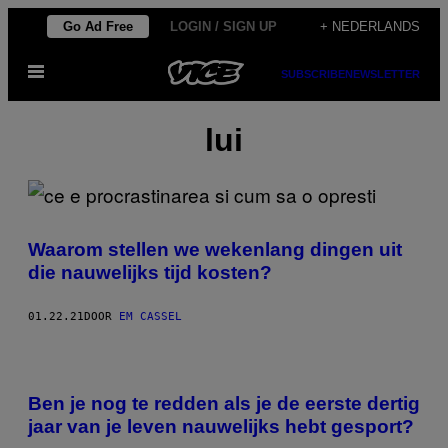
Ga
Go Ad Free
LOGIN / SIGN UP
+ NEDERLANDS
naar
Open
de
SUBSCRIBE
NEWSLETTER
menu
inhoud
lui
Waarom stellen we wekenlang dingen uit
die nauwelijks tijd kosten?
01.22.21
DOOR
EM CASSEL
Ben je nog te redden als je de eerste dertig
jaar van je leven nauwelijks hebt gesport?