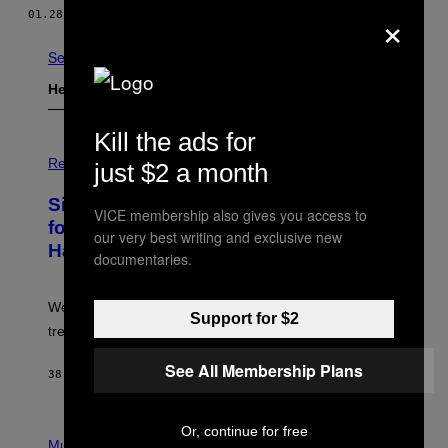
×
01.28.15
DOOR
ALEJANDRO TAUBER
See All
Het Laatste
Kill the ads for
P
H
Relationships
just $2 a month
O
T
Singles Are Ditching Expensive Dates
O
VICE membership also gives you access to
:
for ‘Infladating,’ and a Dating Expert
our very best writing and exclusive new
P
Has Thoughts
I
documentaries.
X
E
L
We’re all struggling so much that we combined a dating
S
Support for $2
E
trend with a financial wellness trend.
F
F
See All Membership Plans
E
38 MINUTEN GELEDEN
DOOR
SAMMI CARAMELA
C
T
/
P
Or, continue for free
G
H
Music
E