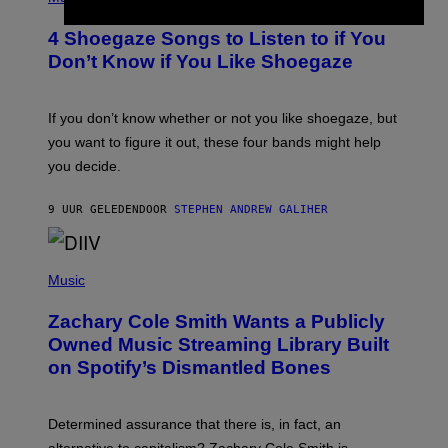
O
T
T
T
4 Shoegaze Songs to Listen to if You
O
Y
B
I
Don’t Know if You Like Shoegaze
Y
M
S
A
C
G
O
If you don’t know whether or not you like shoegaze, but
E
T
S
you want to figure it out, these four bands might help
T
L
you decide.
E
G
A
9 UUR GELEDEN
DOOR
STEPHEN ANDREW GALIHER
T
O
/
(
G
P
Music
E
H
T
O
T
Zachary Cole Smith Wants a Publicly
T
Y
O
I
Owned Music Streaming Library Built
B
M
on Spotify’s Dismantled Bones
Y
A
R
G
O
E
B
S
Determined assurance that there is, in fact, an
E
R