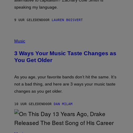
alternative to capitalism? Zachary Cole Smith is
T
speaking my language.
O
P
A
9 UUR GELEDEN
DOOR
LAUREN BOISVERT
N
U
C
C
P
I
H
Music
–
O
C
T
O
3 Ways Your Music Taste Changes as
O
R
I
You Get Older
B
L
I
L
S
U
/
S
As you age, your favorite bands don’t hit the same. It’s
C
T
O
not a bad thing, and here are 3 ways your music taste
R
R
A
changes as you get older.
B
T
I
I
S
O
10 UUR GELEDEN
DOOR
DAN MILAM
V
N
I
B
A
Y
G
I
E
A
T
(
N
T