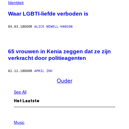
Identiteit
Waar LGBTI-liefde verboden is
04.03.18
DOOR
ALICE NEWELL-HANSON
65 vrouwen in Kenia zeggen dat ze zijn
verkracht door politieagenten
02.12.18
DOOR
APRIL ZHU
Ouder
See All
Het Laatste
P
H
Music
O