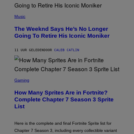
E
N
(
F
P
Music
E
H
L
O
D
The Weeknd Says He’s No Longer
T
E
O
Going To Retire His Iconic Moniker
R
B
/
Y
G
P
E
11 UUR GELEDEN
DOOR
CALEB CATLIN
E
T
D
T
R
Y
O
I
B
M
E
S
A
C
C
G
Gaming
E
R
E
R
E
S
How Many Sprites Are in Fortnite?
R
E
)
A
N
Complete Chapter 7 Season 3 Sprite
/
S
List
G
H
E
O
T
T
T
:
Here is the complete and final Fortnite Sprite list for
Y
E
I
P
Chapter 7 Season 3, including every collectible variant
M
I