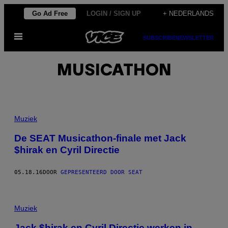
Ga
Go Ad Free
LOGIN / SIGN UP
+ NEDERLANDS
naar
Open
de
SUBSCRIBE
NEWSLETTER
menu
inhoud
MUSICATHON
Muziek
De SEAT Musicathon-finale met Jack
$hirak en Cyril Directie
05.18.16
DOOR
GEPRESENTEERD DOOR SEAT
Muziek
Jack $hirak en Cyril Directie werken in