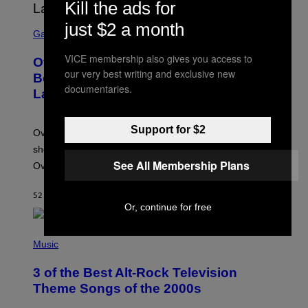
Kill the ads for
S
just $2 a month
C
Gaming
R
E
VICE membership also gives you access to
Overwatch Rebrand Pays Off With Its
E
our very best writing and exclusive new
N
Best Quarter Since Overwatch 2
S
documentaries.
Launched
H
O
T
:
Support for $2
Overwatch’s major rebrand has paid off, with the hero
B
L
shooter delivering its strongest financial quarter since
I
See All Membership Plans
Overwatch 2 launched in 2022.
Z
Z
A
52 MINUTEN GELEDEN
DOOR
BRENT KOEPP
R
Or, continue for free
D
P
H
Music
O
T
3 of the Best Alt-Rock Television
O
B
Theme Songs of the 2000s
Y
J