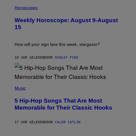
I
T
L
Horoscopes
Y
L
I
U
M
Weekly Horoscope: August 9-August
S
A
T
G
15
R
E
A
S
T
I
How will your sign fare this week, stargazer?
O
N
B
10 UUR GELEDEN
DOOR
ASHLEY FIKE
Y
R
E
E
S
(
A
P
Music
H
O
5 Hip-Hop Songs That Are Most
T
O
Memorable for Their Classic Hooks
B
Y
S
17 UUR GELEDEN
DOOR
CALEB CATLIN
T
E
V