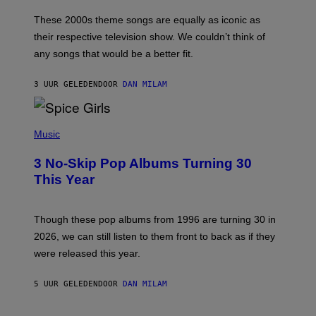
A
M
These 2000s theme songs are equally as iconic as
I
their respective television show. We couldn’t think of
E
M
any songs that would be a better fit.
C
C
A
3 UUR GELEDEN
DOOR
DAN MILAM
R
T
H
P
Y
H
Music
/
O
W
T
I
3 No-Skip Pop Albums Turning 30
O
R
B
E
This Year
Y
I
T
M
I
A
M
G
Though these pop albums from 1996 are turning 30 in
R
E
2026, we can still listen to them front to back as if they
O
N
were released this year.
E
Y
/
5 UUR GELEDEN
DOOR
DAN MILAM
G
E
T