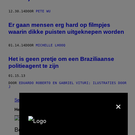
12.30.14
DOOR
PETE WU
Er gaan mensen erg hard op filmpjes
waarin dikke puisten uitgeknepen worden
01.14.14
DOOR
MICHELLE LHOOQ
Het is geen pretje om een Braziliaanse
politieagent te zijn
01.15.13
DOOR
EDUARDO ROBERTO EN GABRIEL VITURI; ILUSTRATIES DOOR
J
×
See All
Het Laatste