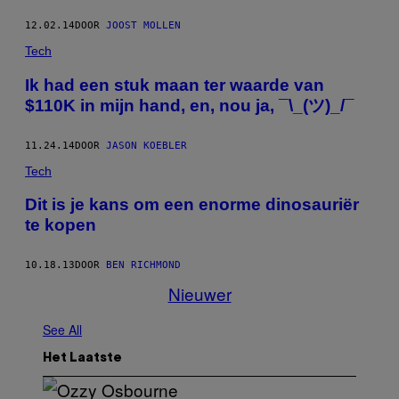
12.02.14
DOOR
JOOST MOLLEN
Tech
Ik had een stuk maan ter waarde van
$110K in mijn hand, en, nou ja, ¯\_(ツ)_/¯
11.24.14
DOOR
JASON KOEBLER
Tech
Dit is je kans om een enorme dinosauriër
te kopen
10.18.13
DOOR
BEN RICHMOND
Nieuwer
See All
Het Laatste