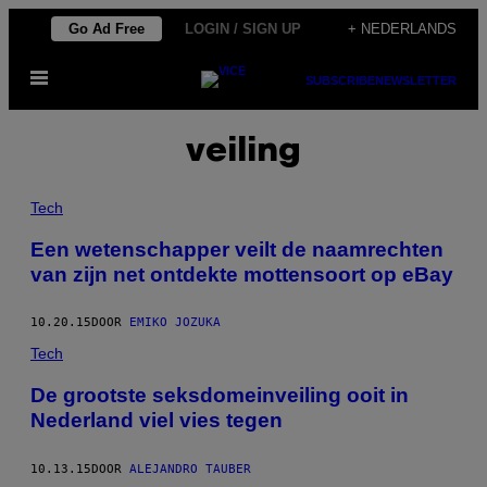
Ga
Go Ad Free
LOGIN / SIGN UP
+ NEDERLANDS
naar
Open
de
SUBSCRIBE
NEWSLETTER
menu
inhoud
veiling
Tech
Een wetenschapper veilt de naamrechten
van zijn net ontdekte mottensoort op eBay
10.20.15
DOOR
EMIKO JOZUKA
Tech
De grootste seksdomeinveiling ooit in
Nederland viel vies tegen
10.13.15
DOOR
ALEJANDRO TAUBER