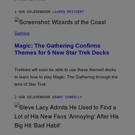
I
T
1 UUR GELEDEN
DOOR
LAUREN BOISVERT
Z
/
F
I
S
L
C
Gaming
M
R
M
E
A
Magic: The Gathering Confirms
E
G
N
Themes for 5 New Star Trek Decks
I
S
C
H
O
T
Trekkies will soon be able to use these themed decks
:
to learn how to play Magic: The Gathering through the
W
I
lens of Star Trek.
Z
A
R
2 UUR GELEDEN
DOOR
DENNY CONNOLLY
D
S
O
F
T
H
E
P
C