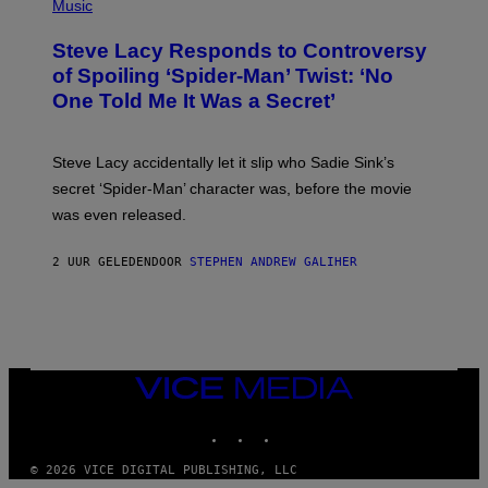
H
Music
O
O
A
T
S
Steve Lacy Responds to Controversy
O
T
B
of Spoiling ‘Spider-Man’ Twist: ‘No
Y
One Told Me It Was a Secret’
J
A
M
I
Steve Lacy accidentally let it slip who Sadie Sink’s
E
M
secret ‘Spider-Man’ character was, before the movie
C
was even released.
C
A
R
2 UUR GELEDEN
DOOR
STEPHEN ANDREW GALIHER
T
H
Y
/
G
E
T
T
VICE
Y
MEDIA
I
INSTAGRAM
TIKTOK
YOUTUBE
M
A
G
© 2026 VICE DIGITAL PUBLISHING, LLC
E