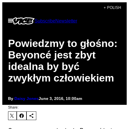
Skip
+ POLISH
to
Open
Subscribe
Newsletter
content
Menu
Powiedzmy to głośno:
Beyoncé jest zbyt
idealna by być
zwykłym człowiekiem
By
Daisy Jones
June 3, 2016, 10:00am
Share: