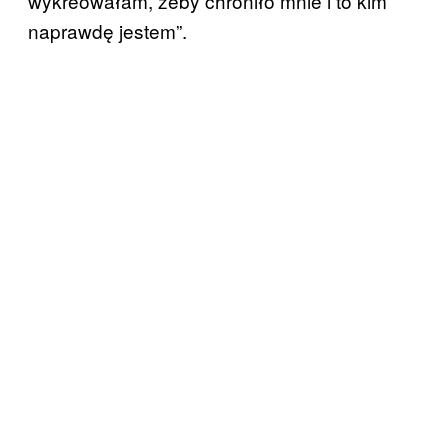
wykreowałam, żeby chroniło mnie i to kim
naprawdę jestem”.