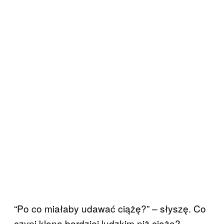
“Po co miałaby udawać ciążę?” – słyszę. Co
czyni klona bardziej ludzkim niż ciąża?