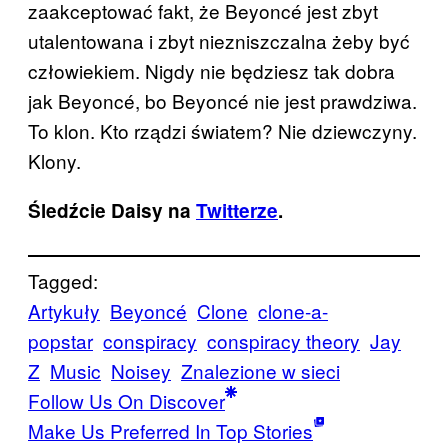
zaakceptować fakt, że Beyoncé jest zbyt
utalentowana i zbyt niezniszczalna żeby być
człowiekiem. Nigdy nie będziesz tak dobra
jak Beyoncé, bo Beyoncé nie jest prawdziwa.
To klon. Kto rządzi światem? Nie dziewczyny.
Klony.
Śledźcie Daisy na
Twitterze
.
Tagged:
Artykuły
Beyoncé
Clone
clone-a-
popstar
conspiracy
conspiracy theory
Jay
Z
Music
Noisey
Znalezione w sieci
Follow Us On Discover
Make Us Preferred In Top Stories