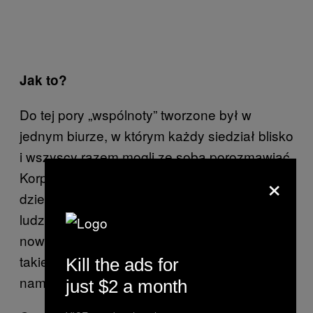
Jak to?
Do tej pory „wspólnoty” tworzone był w
jednym biurze, w którym każdy siedział blisko
i wszyscy razem mogli ze sobą porozmawiać.
×
Korporacyjne open space’y zaczęto jednak
dzielić na coraz mniejsze boksy, stąd w
ludziach wytworzyła się potrzeba stworzenia
nowego substytutu wspólnej pracy. Coś
takiego było naturalne, gdyż towarzyszyło
Kill the ads for
nam od zawsze.
just $2 a month