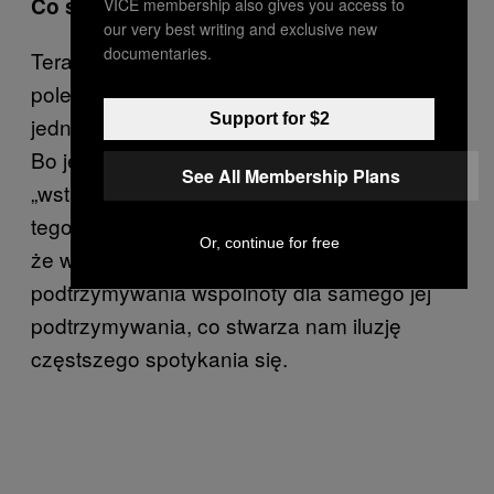
Co się zmieniło?
VICE membership also gives you access to
our very best writing and exclusive new
documentaries.
Teraz portale pełnią funkcję fatyczną,
polegającą na podtrzymywaniu relacji, która
Support for $2
jednak nie niosą ze sobą żadnych informacji.
Bo jeżeli ktoś napisze na Facebooku, że
See All Membership Plans
„wstał z łóżka” i ileś osób to polubi, to istotą
tego przekazu jest „oto jestem i widzę was,
Or, continue for free
że wy także tu jesteście!”. Coś w rodzaju
podtrzymywania wspólnoty dla samego jej
podtrzymywania, co stwarza nam iluzję
częstszego spotykania się.