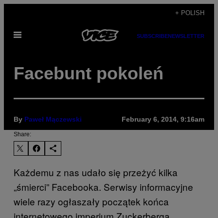
Skip
+ POLISH
to
Open
content
SUBSCRIBE
NEWSLETTER
Menu
Facebunt pokoleń
By
Paweł Mączewski
February 6, 2014, 9:16am
Share:
Każdemu z nas udało się przeżyć kilka
„śmierci” Facebooka. Serwisy informacyjne
wiele razy ogłaszały początek końca
internetowego imperium Zuckerberga.