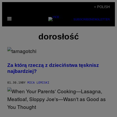
Skip
+ POLISH
to
Open
content
SUBSCRIBE
NEWSLETTER
Menu
dorosłość
Za którą rzeczą z dzieciństwa tęsknisz
najbardziej?
01.30.19
BY
MICA LEMISKI