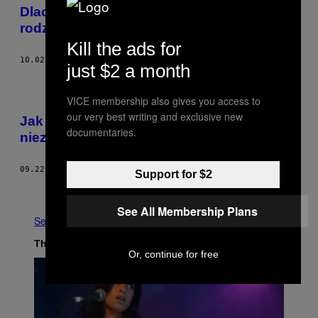
Dlaczego nie chcemy dojrzewać jak nasi
rodzice?
Kill the ads for
10.02.17
BY
MERCEDES
just $2 a month
VICE membership also gives you access to
our very best writing and exclusive new
Jak dorosnąć, gdy nie szukasz
documentaries.
niezależności
09.22.17
BY
BASIA CZYŻEWSKA
Support for $2
Older
See All Membership Plans
See All
The Latest
Or, continue for free