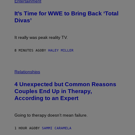
H
Entertainment
A
O
G
T
E
It’s Time for WWE to Bring Back ‘Total
O
S
:
Divas’
)
E
!
It really was peak reality TV.
8 MINUTES AGO
BY
HALEY MILLER
P
H
Relationships
O
T
4 Unexpected but Common Reasons
O
:
Couples End Up in Therapy,
G
According to an Expert
C
S
H
U
Going to therapy doesn’t mean failure.
T
T
E
1 HOUR AGO
BY
SAMMI CARAMELA
R
/