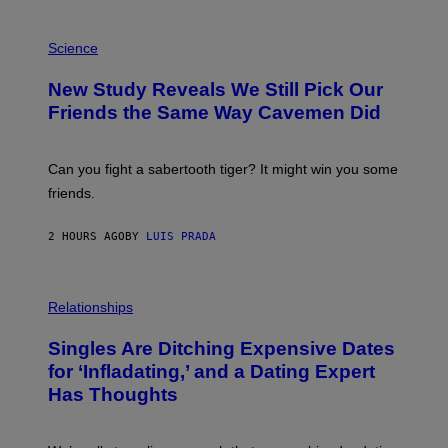
G
E
P
T
H
Science
T
O
Y
T
New Study Reveals We Still Pick Our
I
O
M
:
Friends the Same Way Cavemen Did
A
C
G
S
E
A
S
-
Can you fight a sabertooth tiger? It might win you some
P
friends.
R
I
N
2 HOURS AGO
BY
LUIS PRADA
T
S
T
O
P
C
H
Relationships
K
O
/
T
Singles Are Ditching Expensive Dates
G
O
E
:
for ‘Infladating,’ and a Dating Expert
T
P
T
Has Thoughts
I
Y
X
I
E
M
L