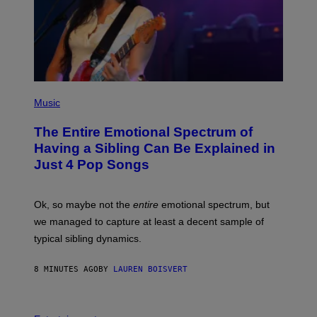
(
P
Music
H
O
The Entire Emotional Spectrum of
T
O
Having a Sibling Can Be Explained in
B
Just 4 Pop Songs
Y
J
O
H
Ok, so maybe not the
entire
emotional spectrum, but
A
L
we managed to capture at least a decent sample of
E
typical sibling dynamics.
/
G
E
8 MINUTES AGO
BY
LAUREN BOISVERT
T
T
Y
I
P
M