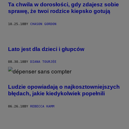
Ta chwila w dorosłości, gdy zdajesz sobie
sprawę, że twoi rodzice kiepsko gotują
10.25.18
BY
CHASON GORDON
Lato jest dla dzieci i głupców
08.30.18
BY
DIANA TOURJÉE
Ludzie opowiadają o najkosztowniejszych
błędach, jakie kiedykolwiek popełnili
06.26.18
BY
REBECCA KAMM