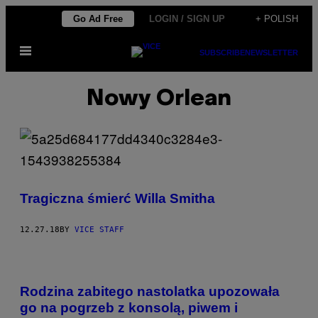
Skip
Go Ad Free
LOGIN / SIGN UP
+ POLISH
to
Open
content
SUBSCRIBE
NEWSLETTER
Menu
Nowy Orlean
Tragiczna śmierć Willa Smitha
12.27.18
BY
VICE STAFF
Rodzina zabitego nastolatka upozowała
go na pogrzeb z konsolą, piwem i