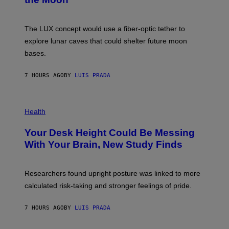
A
/
S
W
A
I
;
The LUX concept would use a fiber-optic tether to
R
D
E
R
explore lunar caves that could shelter future moon
I
P
M
bases.
I
A
X
G
E
E
7 HOURS AGO
BY
LUIS PRADA
L
)
/
G
E
P
T
H
Health
T
O
Y
T
I
Your Desk Height Could Be Messing
O
M
:
With Your Brain, New Study Finds
A
B
G
A
E
T
S
U
Researchers found upright posture was linked to more
H
calculated risk-taking and stronger feelings of pride.
A
N
T
7 HOURS AGO
BY
LUIS PRADA
O
K
E