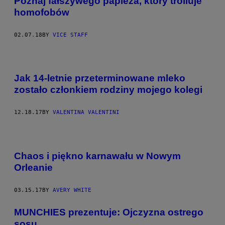
Poznaj fałszywego papieża, który trolluje
homofobów
02.07.18
BY
VICE STAFF
Jak 14-letnie przeterminowane mleko
zostało członkiem rodziny mojego kolegi
12.18.17
BY
VALENTINA VALENTINI
Chaos i piękno karnawału w Nowym
Orleanie
03.15.17
BY
AVERY WHITE
MUNCHIES prezentuje: Ojczyzna ostrego
sosu