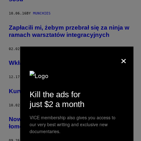
10.06.16
BY
MUNCHIES
Zapłacili mi, żebym przebrał się za ninja w
ramach warsztatów integracyjnych
02.02.15
BY
MICHAEL PATRICK WELCH
×
Wkładając broń w ręce artystów
12.17.14
BY
EMILY COLUCCI
Kurwa, jakie to smaczne: Nowy Orlean
Kill the ads for
just $2 a month
10.02.14
BY
VICE STAFF
VICE membership also gives you access to
Nowoorleańscy gimnazjaliści spuszczają
our very best writing and exclusive new
łomot artystom i gejom
documentaries.
09.26.14
BY
MASON MILLER, TŁUM. MAREK GRZYWACZ