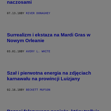
naczosami
07.13.18
BY
RIVER DONAGHEY
Surrealizm i ekstaza na Mardi Gras w
Nowym Orleanie
03.01.18
BY
AVERY L. WHITE
Szał i pierwotna energia na zdjęciach
karnawału na prowincji Luizjany
02.16.18
BY
BECKETT MUFSON