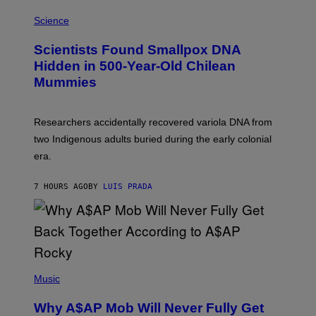
R
A
/
M
Science
G
U
E
C
Scientists Found Smallpox DNA
T
H
T
,
Hidden in 500-Year-Old Chilean
Y
M
I
Mummies
U
M
C
A
H
G
O
Researchers accidentally recovered variola DNA from
E
L
S
D
two Indigenous adults buried during the early colonial
E
era.
R
C
H
7 HOURS AGO
BY
LUIS PRADA
I
L
E
A
N
M
U
M
(
M
P
Music
Y
H
T
O
H
Why A$AP Mob Will Never Fully Get
T
A