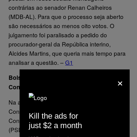
contrárias ao senador Renan Calheiros
(MDB-AL). Para que o processo seja aberto
são necessários ao menos oito votos. O
julgamento foi paralisado a pedido do
procurador-geral da República interino,
Alcides Martins, que queria mais tempo para
analisar a questão. –
G1
×
Bolsonaro volta atrás e pede para
Congresso derrubar veto à Lei do Livro
Na abertura da sessão conjunta do
Congresso Nacional, a líder do governo no
Kill the ads for
Congresso, deputada Joice Hasselmann
just $2 a month
(PSL-SP), pediu, em nome do presidente Jair