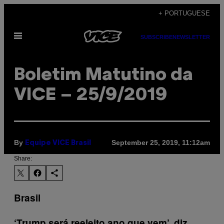
Skip
+ PORTUGUESE
to
Open
content
SUBSCRIBE
NEWSLETTER
Menu
Boletim Matutino da
VICE – 25/9/2019
By
September 25, 2019, 11:12am
Equipe VICE Brasil
Share:
Brasil
‘Trump será reeleito ano que vem’, diz