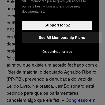
Bolsonaro, para que Senadores derrubem
VICE membership also gives you access to
our very best writing and exclusive new
um dos vetos que serão analisados nesta
documentaries.
terça-feira (24). O projeto foi proposto pelo
então deputado Marcelo Almeida (PMDB-
Support for $2
PR), e visa incentivar concursos regionais
em todo território nacional visando a
See All Membership Plans
descoberta e incentivo a novos autores. O
projeto ficou conhecido como Lei do Livro e
Or, continue for free
foi vetado pelo presidente Bolsonaro. oice
afirmou que existe um acordo fechado com o
líder da maioria, o deputado Agnaldo Ribeiro
(PP-PB), prevendo a derrubada do veto da
Lei do Livro. Na prática, Jair Bolsonaro está
pedindo para que os parlamentares
cancelem algo que ele fez. –
Congresso em