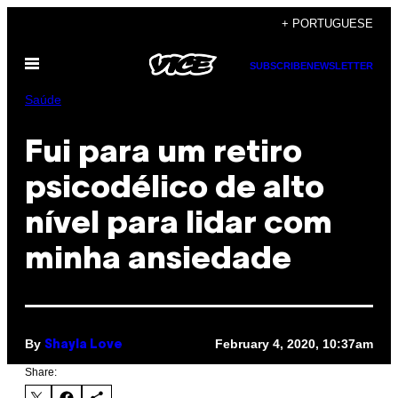
Skip
+ PORTUGUESE
to
Open
content
SUBSCRIBE
NEWSLETTER
Menu
Saúde
Fui para um retiro
psicodélico de alto
nível para lidar com
minha ansiedade
By
February 4, 2020, 10:37am
Shayla Love
Share: