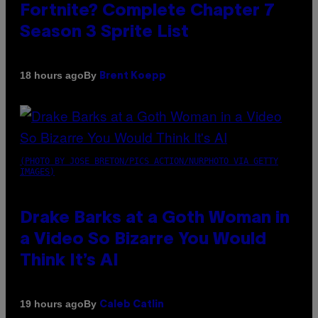
Fortnite? Complete Chapter 7
Season 3 Sprite List
By
18 hours ago
Brent Koepp
(PHOTO BY JOSE BRETON/PICS ACTION/NURPHOTO VIA GETTY
IMAGES)
Drake Barks at a Goth Woman in
a Video So Bizarre You Would
Think It’s AI
By
19 hours ago
Caleb Catlin