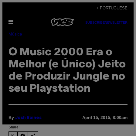
Skip
+ PORTUGUESE
to
Open
content
SUBSCRIBE
NEWSLETTER
Menu
Música
O Music 2000 Era o
Melhor (e Único) Jeito
de Produzir Jungle no
seu Playstation
By
April 15, 2015, 8:00am
Josh Baines
Share: