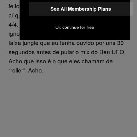
feito no seu Playstation, tem alguns caras por
See All Membership Plans
aí que decidiram pensar além dos limites do
4/4. Para os meus ouvidos assumidamente
Or, continue for free
ignorantes, isto soa tão bom quanto qualquer
faixa jungle que eu tenha ouvido por uns 30
segundos antes de pular o mix do Ben UFO.
Acho que isso é o que eles chamam de
“roller”. Acho.