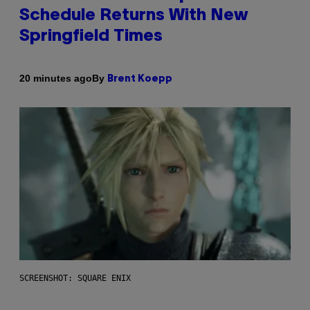
Schedule Returns With New
Springfield Times
By
20 minutes ago
Brent Koepp
SCREENSHOT: SQUARE ENIX