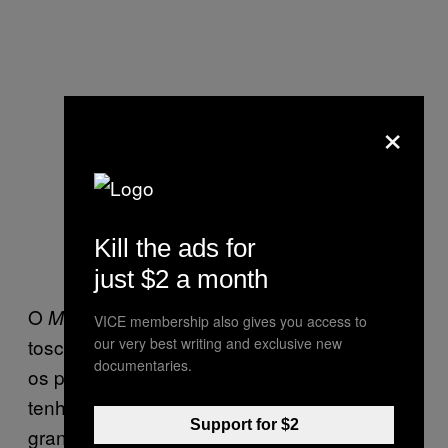
×
Kill the ads for
just $2 a month
O
não era bom só para faixas
Music 2000
VICE membership also gives you access to
toscas de pista que soam como house com
our very best writing and exclusive new
documentaries.
os pneus murchos. Embora o Dizzee Rascal
tenha acabado com os rumores de que
Support for $2
grande parte de
tenha sido
Boy in Da Corner