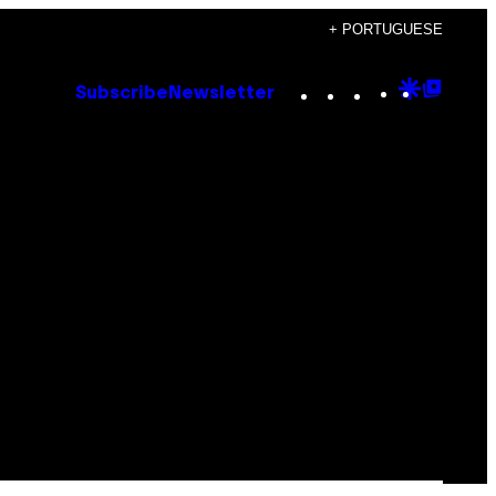
+ PORTUGUESE
Instagram
TikTok
YouTube
Google
Goog
Subscribe
Newsletter
Discove
Top
Posts