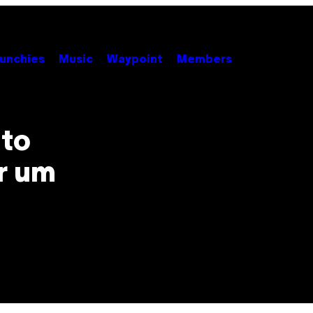
unchies
Music
Waypoint
Members
uto
r um