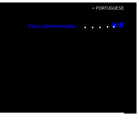
+ PORTUGUESE
Instagram
TikTok
YouTube
Google
Googl
Subscribe
Newsletter
Discover
Top
Posts