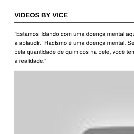
VIDEOS BY VICE
“Estamos lidando com uma doença mental aqui
a aplaudir. “Racismo é uma doença mental. Se 
pela quantidade de químicos na pele, você t
a realidade.”
P
l
a
y
v
i
d
e
o