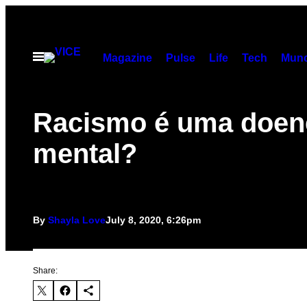
Skip
to
content
Open
Magazine
Pulse
Life
Tech
Munc
Menu
Racismo é uma doen
mental?
By
Shayla Love
July 8, 2020, 6:26pm
Share: