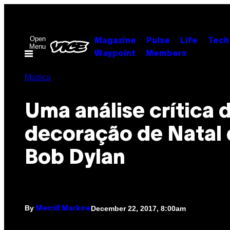
Skip
to
content
Open
Magazine
Pulse
Life
Tech
Menu
Waypoint
Members
Música
Uma análise crítica 
decoração de Natal
Bob Dylan
By
December 22, 2017, 8:00am
Merrill Markoe