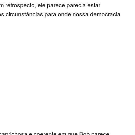
m retrospecto, ele parece parecia estar
as circunstâncias para onde nossa democracia
 caprichosa e coerente em que Bob parece