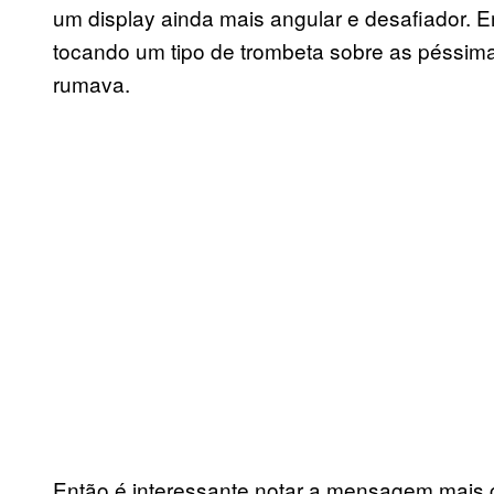
um display ainda mais angular e desafiador. E
tocando um tipo de trombeta sobre as péssim
rumava.
Então é interessante notar a mensagem mais