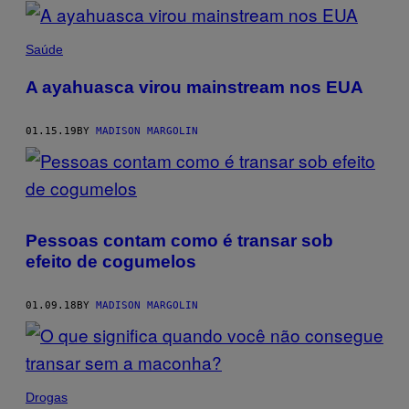
POSTS
BY
Saúde
THIS
A ayahuasca virou mainstream nos EUA
AUTHOR
01.15.19
BY
MADISON MARGOLIN
Pessoas contam como é transar sob
efeito de cogumelos
01.09.18
BY
MADISON MARGOLIN
Drogas