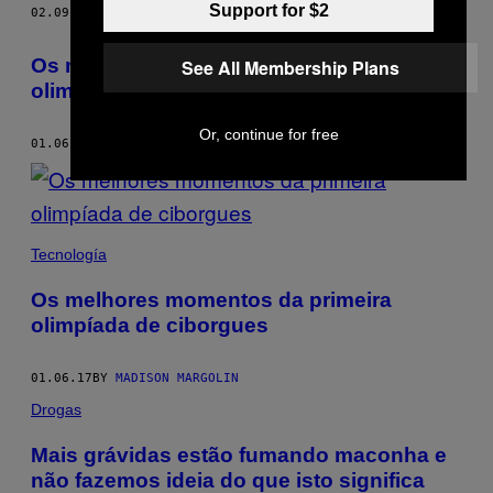
Support for $2
02.09.17
BY
MADISON MARGOLIN
​Os melhores momentos da primeira
See All Membership Plans
olimpíada de ciborgues
Or, continue for free
01.06.17
BY
MADISON MARGOLIN
Tecnología
​Os melhores momentos da primeira
olimpíada de ciborgues
01.06.17
BY
MADISON MARGOLIN
Drogas
Mais grávidas estão fumando maconha e
não fazemos ideia do que isto significa