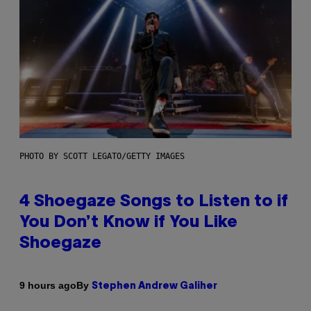
PHOTO BY SCOTT LEGATO/GETTY IMAGES
4 Shoegaze Songs to Listen to if
You Don’t Know if You Like
Shoegaze
By
9 hours ago
Stephen Andrew Galiher