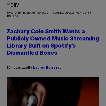
(PHOTO BY ROBERTO PANUCCI – CORBIS/CORBIS VIA GETTY
IMAGES)
Zachary Cole Smith Wants a
Publicly Owned Music Streaming
Library Built on Spotify’s
Dismantled Bones
By
10 hours ago
Lauren Boisvert