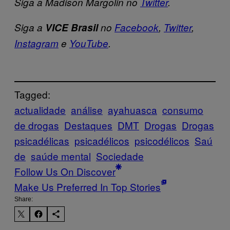
Siga a Madison Margolin no
Twitter
.
Siga a
VICE Brasil
no
Facebook
,
Twitter
,
Instagram
e
YouTube
.
Tagged:
actualidade
análise
ayahuasca
consumo
de drogas
Destaques
DMT
Drogas
Drogas
psicadélicas
psicadélicos
psicodélicos
Saú
de
saúde mental
Sociedade
Follow Us On Discover
Make Us Preferred In Top Stories
Share: