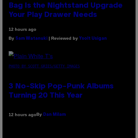
Bag Is the Nightstand Upgrade
Your Play Drawer Needs
12 hours ago
By
| Reviewed by
Sam Watanuki
Ysolt Usigan
PHOTO BY SCOTT GRIES/GETTY IMAGES
3 No-Skip Pop-Punk Albums
Turning 20 This Year
By
12 hours ago
Dan Milam