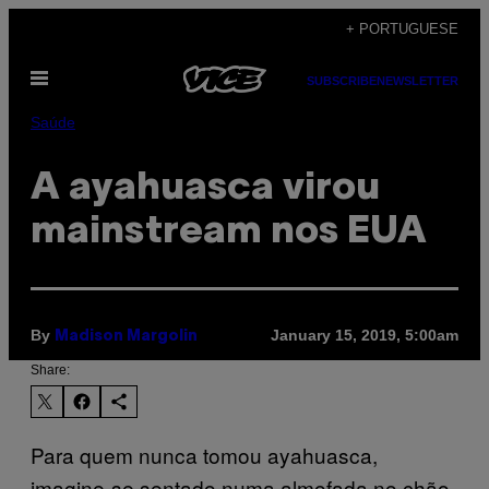
Skip
+ PORTUGUESE
to
Open
content
SUBSCRIBE
NEWSLETTER
Menu
Saúde
A ayahuasca virou
mainstream nos EUA
By
January 15, 2019, 5:00am
Madison Margolin
Share:
Para quem nunca tomou ayahuasca,
imagine-se sentado numa almofada no chão