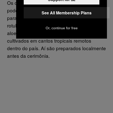
Os diferentes componentes da ayahuasca
podem ser enviados ou contrabandeados
See All Membership Plans
para os EUA, às vezes na forma de pós, ou
rotulados como outras substâncias como a
Or, continue for free
aloe vera. Em outros casos, eles são
cultivados em cantos tropicais remotos
dentro do país. Aí são preparados localmente
antes da cerimônia.