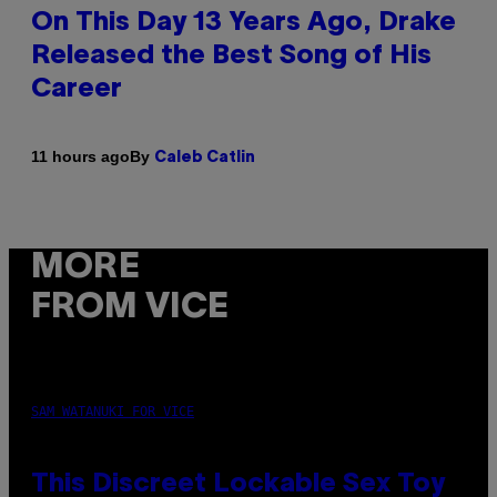
On This Day 13 Years Ago, Drake
Released the Best Song of His
Career
By
11 hours ago
Caleb Catlin
MORE
FROM VICE
SAM WATANUKI FOR VICE
This Discreet Lockable Sex Toy