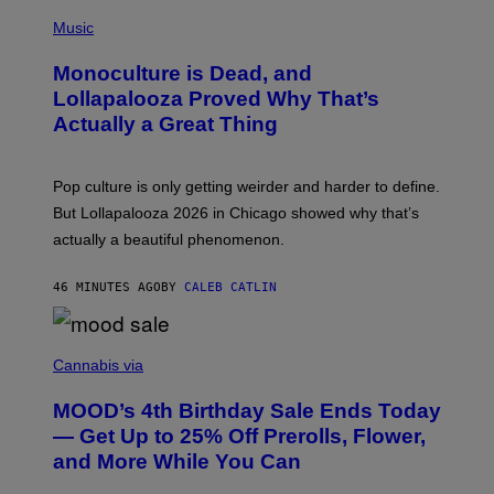
/
(
R
P
Music
E
H
D
O
Monoculture is Dead, and
F
T
E
O
Lollapalooza Proved Why That’s
R
V
N
Actually a Great Thing
I
S
A
)
T
-
Pop culture is only getting weirder and harder to define.
M
O
But Lollapalooza 2026 in Chicago showed why that’s
B
actually a beautiful phenomenon.
I
L
E
46 MINUTES AGO
BY
CALEB CATLIN
)
C
O
Cannabis via
U
R
MOOD’s 4th Birthday Sale Ends Today
T
E
— Get Up to 25% Off Prerolls, Flower,
S
and More While You Can
Y
O