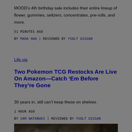
F
M
MOOD’s 4th birthday sale includes their entire lineup of
O
O
flower, gummies, seltzers, concentrates, pre-rolls, and
D
more.
51 MINUTES AGO
BY
MAHA HAQ
| REVIEWED BY
YSOLT USIGAN
Life via
Two Pokemon TCG Restocks Are Live
On Amazon—Catch ‘Em Before
They’re Gone
30 years in, still can’t keep these on shelves.
1 HOUR AGO
BY
SAM WATANUKI
| REVIEWED BY
YSOLT USIGAN