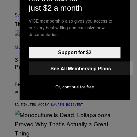
Older
just $2 a month
See All
VICE membership also gives you access to
The Latest
our very best writing and exclusive new
documentaries.
(
P
Music
H
Support for $2
O
3 Insufferable Pop Music Tropes That
T
O
Predate the Gen Alpha Melody
See All Membership Plans
B
Y
M
A
Featuring some of the worst Millennial-era offenses in
Or, continue for free
R
pop music clichés.
C
B
R
31 MINUTES AGO
BY
LAUREN BOISVERT
O
U
S
S
E
L
Y