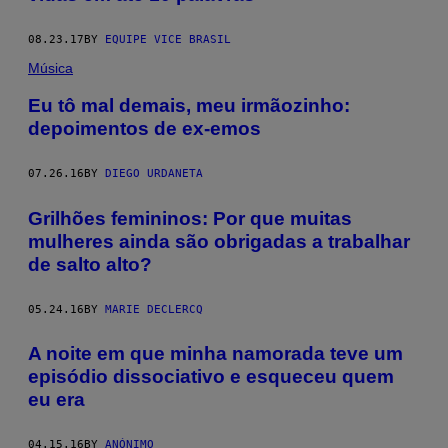
08.23.17
BY
EQUIPE VICE BRASIL
Música
Eu tô mal demais, meu irmãozinho:
depoimentos de ex-emos
07.26.16
BY
DIEGO URDANETA
Grilhões femininos: Por que muitas
mulheres ainda são obrigadas a trabalhar
de salto alto?
05.24.16
BY
MARIE DECLERCQ
A noite em que minha namorada teve um
episódio dissociativo e esqueceu quem
eu era
04.15.16
BY
ANÓNIMO