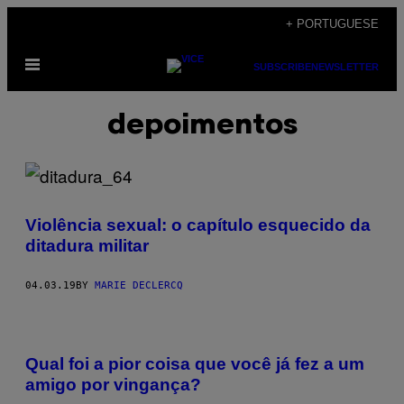
Skip
+ PORTUGUESE
to
Open
content
SUBSCRIBE
NEWSLETTER
Menu
depoimentos
Violência sexual: o capítulo esquecido da
ditadura militar
04.03.19
BY
MARIE DECLERCQ
Qual foi a pior coisa que você já fez a um
amigo por vingança?