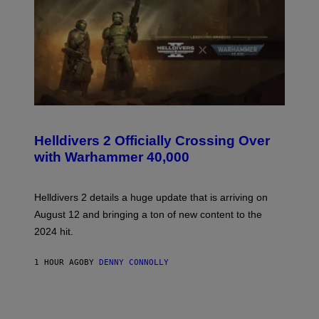
S
C
R
Helldivers 2 Officially Crossing Over
E
with Warhammer 40,000
E
N
S
H
Helldivers 2 details a huge update that is arriving on
O
T
August 12 and bringing a ton of new content to the
:
2024 hit.
A
R
R
1 HOUR AGO
BY
DENNY CONNOLLY
O
W
H
E
A
D