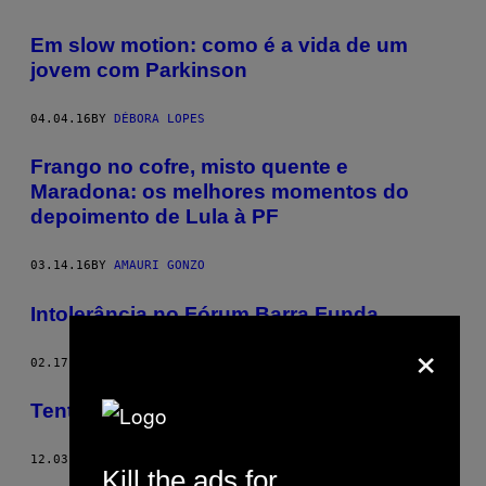
Em slow motion: como é a vida de um
jovem com Parkinson
04.04.16
BY
DÉBORA LOPES
Frango no cofre, misto quente e
Maradona: os melhores momentos do
depoimento de Lula à PF
03.14.16
BY
AMAURI GONZO
Intolerância no Fórum Barra Funda
×
02.17.16
BY
DÉBORA LOPES
Tentei Ficar Bêbado com Kombucha
12.03.15
BY
JULES SUZDALTSEV
Kill the ads for