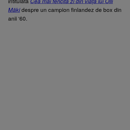
intitulată
Cea mai fericită zi din viața lui Olli
despre un campion finlandez de box din
Mäki
anii ‘60.