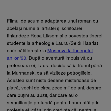
Filmul de acum e adaptarea unui roman cu
același nume al artistei și scriitoarei
finlandeze Rosa Liksom și e povestea tinerei
studente la arheologie Laura (Seidi Haarla)
care călătorește la
Moscova la începutul
anilor ‘90
. După o aventură impulsivă cu
profesoara ei, Laura decide să ia trenul până
la Murmansk, ca să viziteze petroglifele.
Acestea sunt niște desene misterioase de
piatră, vechi de circa zece mii de ani, despre
care puțini au auzit, dar care au o
semnificație profundă pentru Laura atât prin
profesia ei, cât și prin credința că, pentru a