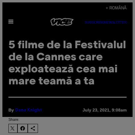
Skip
+ ROMÂNĂ
to
Open
content
SUBSCRIBE
NEWSLETTER
Menu
5 filme de la Festivalul
de la Cannes care
exploatează cea mai
mare teamă a ta
By
July 23, 2021, 9:08am
Dana Knight
Share: