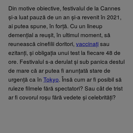
Din motive obiective, festivalul de la Cannes
și-a luat pauză de un an și-a revenit în 2021,
ai putea spune, în forță. Cu un lineup
demențial a reușit, în ultimul moment, să
reunească cinefilii doritori,
vaccinați
sau
ezitanți, și obligația unui test la fiecare 48 de
ore. Festivalul s-a derulat și sub panica destul
de mare că ar putea fi anunțată stare de
urgență ca în
Tokyo
. Însă cum ar fi posibil să
ruleze filmele fără spectatori? Sau cât de trist
ar fi covorul roșu fără vedete și celebrități?