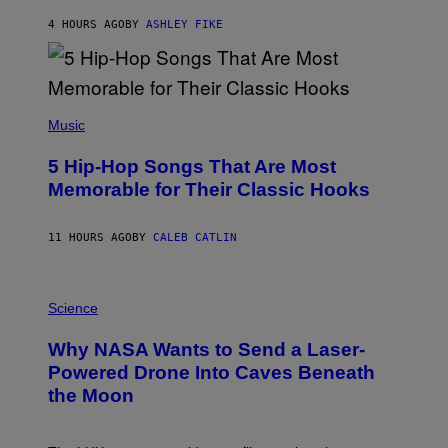
N
B
4 HOURS AGO
BY
ASHLEY FIKE
Y
R
E
E
S
(
A
P
Music
H
O
5 Hip-Hop Songs That Are Most
T
O
Memorable for Their Classic Hooks
B
Y
S
11 HOURS AGO
BY
CALEB CATLIN
T
E
V
E
P
G
H
Science
R
O
A
T
Why NASA Wants to Send a Laser-
N
O
I
:
Powered Drone Into Caves Beneath
T
N
the Moon
Z
A
/
S
W
A
I
;