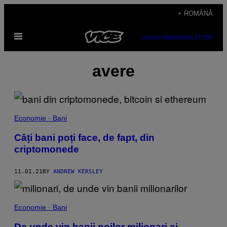
Skip
+ ROMÂNĂ
to
Open
content
SUBSCRIBE
NEWSLETTER
Menu
avere
Economie · Bani
Câți bani poți face, de fapt, din
criptomonede
11.01.21
BY
ANDREW KERSLEY
Economie · Bani
De unde vin banii noilor milionari ai