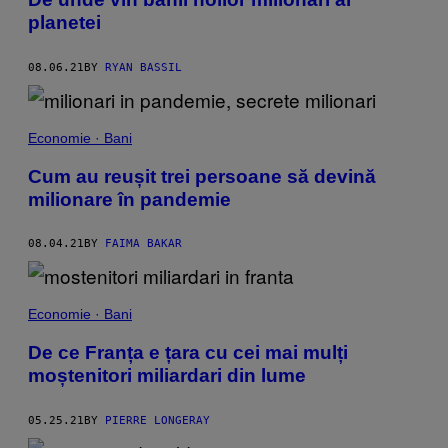
planetei
08.06.21
BY
RYAN BASSIL
Economie · Bani
Cum au reușit trei persoane să devină
milionare în pandemie
08.04.21
BY
FAIMA BAKAR
Economie · Bani
De ce Franța e țara cu cei mai mulți
moștenitori miliardari din lume
05.25.21
BY
PIERRE LONGERAY