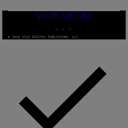
N
M
U
M
VICE
M
MEDIA
Y
INSTAGRAM
TIKTOK
YOUTUBE
T
H
A
© 2026 VICE DIGITAL PUBLISHING, LLC
N
T
H
O
S
E
I
N
Q
U
E
S
T
I
O
N
.
P
H
O
T