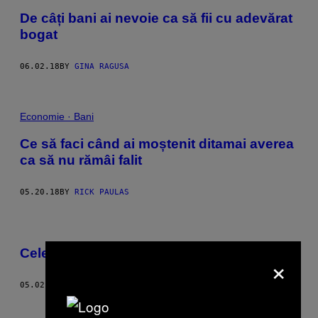
De câți bani ai nevoie ca să fii cu adevărat
bogat
06.02.18
BY
GINA RAGUSA
Economie · Bani
Ce să faci când ai moștenit ditamai averea
ca să nu rămâi falit
05.20.18
BY
RICK PAULAS
Cele mai bune filme cu infractori din istorie
×
05.02.18
BY
EMERSON ROSENTHAL
Older