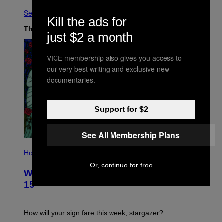
See All
Kill the ads for
The Latest
just $2 a month
VICE membership also gives you access to
our very best writing and exclusive new
documentaries.
Support for $2
See All Membership Plans
I
L
Horoscopes
L
Or, continue for free
U
Weekly Horoscope: August 9-August
S
T
15
R
A
T
I
How will your sign fare this week, stargazer?
O