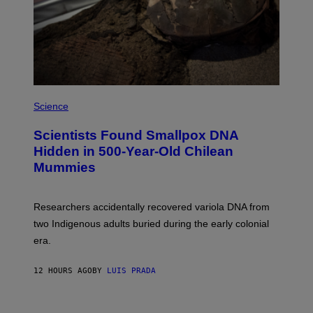
E
T
T
Y
I
M
A
G
E
A
S
M
Science
U
C
Scientists Found Smallpox DNA
H
,
Hidden in 500-Year-Old Chilean
M
Mummies
U
C
H
O
Researchers accidentally recovered variola DNA from
L
D
two Indigenous adults buried during the early colonial
E
era.
R
C
H
12 HOURS AGO
BY
LUIS PRADA
I
L
E
A