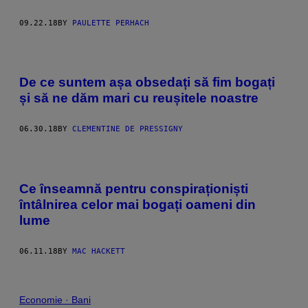
09.22.18
BY
PAULETTE PERHACH
De ce suntem așa obsedați să fim bogați
și să ne dăm mari cu reușitele noastre
06.30.18
BY
CLEMENTINE DE PRESSIGNY
Ce înseamnă pentru conspiraționiști
întâlnirea celor mai bogați oameni din
lume
06.11.18
BY
MAC HACKETT
Economie · Bani