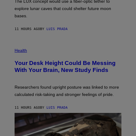
The LUX concept would use a fiber-optic tether to
R
D
E
R
explore lunar caves that could shelter future moon
I
P
M
bases.
I
A
X
G
E
E
11 HOURS AGO
BY
LUIS PRADA
L
)
/
G
E
P
T
H
Health
T
O
Y
T
I
Your Desk Height Could Be Messing
O
M
:
With Your Brain, New Study Finds
A
B
G
A
E
T
S
U
Researchers found upright posture was linked to more
H
calculated risk-taking and stronger feelings of pride.
A
N
T
11 HOURS AGO
BY
LUIS PRADA
O
K
E
R
/
G