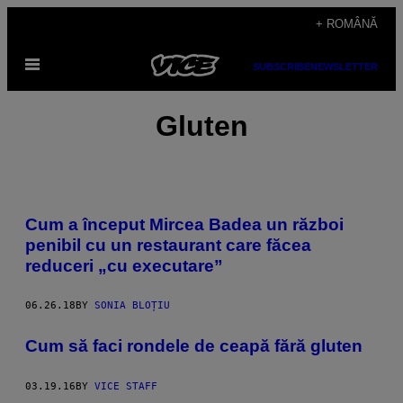
Skip
+ ROMÂNĂ
to
Open
content
SUBSCRIBE
NEWSLETTER
Menu
Gluten
Cum a început Mircea Badea un război
penibil cu un restaurant care făcea
reduceri „cu executare”
06.26.18
BY
SONIA BLOȚIU
Cum să faci rondele de ceapă fără gluten
03.19.16
BY
VICE STAFF