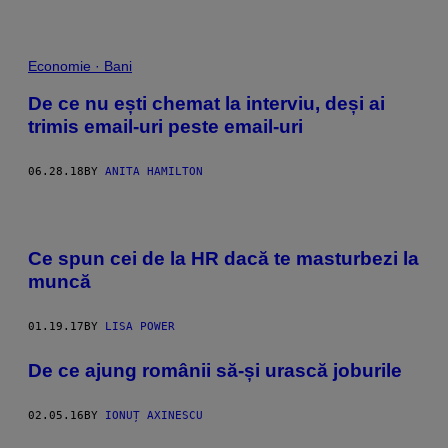
Economie · Bani
De ce nu ești chemat la interviu, deși ai
trimis email-uri peste email-uri
06.28.18
BY
ANITA HAMILTON
Ce spun cei de la HR dacă te masturbezi la
muncă
01.19.17
BY
LISA POWER
De ce ajung românii să-și urască joburile
02.05.16
BY
IONUȚ AXINESCU