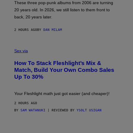
O
These three pop-punk albums from 2006 are turning
T
20 years old. In 2026, we still listen to them front to
T
G
back, 20 years later.
R
I
E
2 HOURS AGO
BY
DAN MILAM
S
/
G
F
E
L
Sex via
T
E
T
S
Y
How To Stack Fleshlight’s Mix &
H
I
L
M
Match, Build Your Own Combo Sales
I
A
Up To 30%
G
G
H
E
T
S
Your Fleshlight math just got easier (and cheaper)!
2 HOURS AGO
BY
SAM WATANUKI
| REVIEWED BY
YSOLT USIGAN