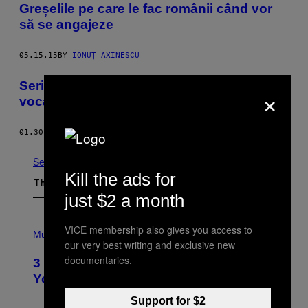
Greșelile pe care le fac românii când vor
să se angajeze
05.15.15
BY
IONUȚ AXINESCU
Serialul Umbre îți poate îmbogăți
×
vocabularul și viața intelectuală
01.30.15
BY
CRISTI MĂRCULESCU
See All
Kill the ads for
The Latest
just $2 a month
P
VICE membership also gives you access to
H
Music
our very best writing and exclusive new
O
T
documentaries.
3 Ways Your Music Taste Changes as
O
I
You Get Older
L
L
Support for $2
U