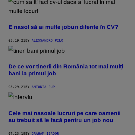
E nasol să ai multe joburi diferite în CV?
05.19.21
BY
ALESSANDRO PILO
De ce vor tinerii din România tot mai mulți
bani la primul job
03.29.21
BY
ANTONIA PUP
Cele mai nasoale lucruri pe care oamenii
au trebuit să le facă pentru un job nou
07.23.19
BY
GRAHAM ISADOR