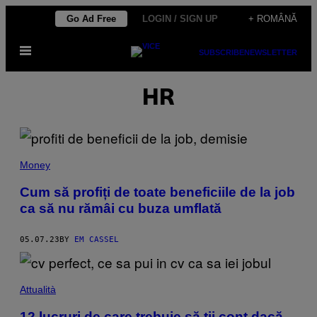
Skip
Go Ad Free
LOGIN / SIGN UP
+ ROMÂNĂ
to
Open
content
SUBSCRIBE
NEWSLETTER
Menu
HR
Money
Cum să profiți de toate beneficiile de la job
ca să nu rămâi cu buza umflată
05.07.23
BY
EM CASSEL
Attualità
12 lucruri de care trebuie să ții cont dacă