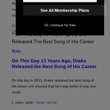
S
As you age, your favorite bands don’t hit the same. It’s
T
See All Membership Plans
not a bad thing, and here are 3 ways your music taste
R
A
changes as you get older.
T
I
Or, continue for free
O
17 MINUTES AGO
BY
DAN MILAM
N
B
Y
I
A
(
N
P
Music
W
H
A
O
L
On This Day 13 Years Ago, Drake
T
D
O
I
Released the Best Song of His Career
B
E
Y
/
G
G
A
E
On this day in 2013, Drake released the best song of
R
T
his career and showed that he’s way better in pop star
Y
T
G
Y
mode.
E
I
R
M
S
A
2 HOURS AGO
BY
CALEB CATLIN
H
G
O
E