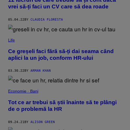
vrei să-ți faci un CV care să dea roade
05.04.22
BY
CLAUDIA FLORESTA
Life
Ce greșeli faci fără să-ți dai seama când
aplici la un job, conform HR-ului
03.30.22
BY
ARMAN KHAN
Economie · Bani
Tot ce ar trebui să știi înainte să te plângi
de o problemă la HR
09.24.21
BY
ALISON GREEN