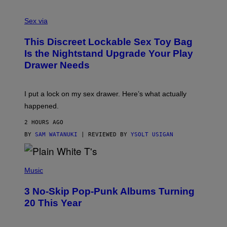
F
S
S
F
A
Sex via
/
M
W
W
I
This Discreet Lockable Sex Toy Bag
A
R
T
E
Is the Nightstand Upgrade Your Play
A
I
Drawer Needs
N
M
U
A
K
G
I
E
I put a lock on my sex drawer. Here’s what actually
F
)
O
happened.
R
V
2 HOURS AGO
I
C
BY
SAM WATANUKI
| REVIEWED BY
YSOLT USIGAN
E
P
H
Music
O
T
3 No-Skip Pop-Punk Albums Turning
O
B
20 This Year
Y
S
C