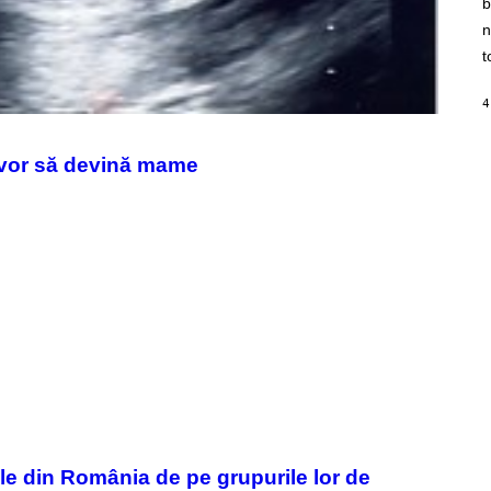
b
H
I
n
N
E
t
G
A
M
4
E
S
/
 vor să devină mame
I
D
S
O
F
T
W
A
R
E
le din România de pe grupurile lor de