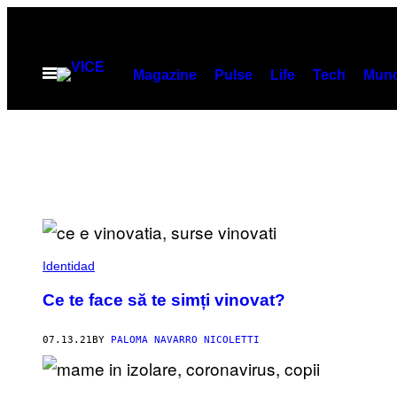
Skip
to
content
Open
Magazine
Pulse
Life
Tech
Munc
Menu
Identidad
Ce te face să te simți vinovat?
07.13.21
BY
PALOMA NAVARRO NICOLETTI