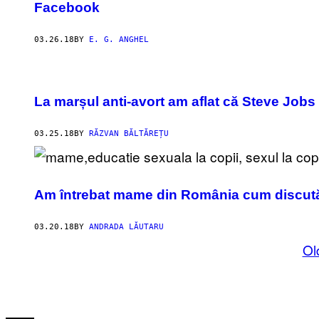
Facebook
03.26.18
BY
E. G. ANGHEL
La marșul anti-avort am aflat că Steve Jobs
03.25.18
BY
RĂZVAN BĂLTĂREȚU
Am întrebat mame din România cum discută 
03.20.18
BY
ANDRADA LĂUTARU
Ol