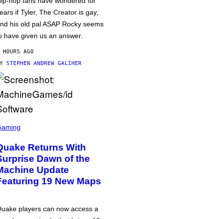
ip-hop fans have wondered for
ears if Tyler, The Creator is gay,
nd his old pal ASAP Rocky seems
o have given us an answer.
 HOURS AGO
BY
STEPHEN ANDREW GALIHER
Gaming
Quake Returns With
Surprise Dawn of the
Machine Update
Featuring 19 New Maps
uake players can now access a