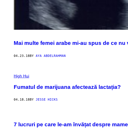
Mai multe femei arabe mi-au spus de ce nu
04.23.18
BY
AYA ABDELRAHMAN
High Hui
Fumatul de marijuana afectează lactația?
04.18.18
BY
JESSE HICKS
7 lucruri pe care le-am învățat despre mame