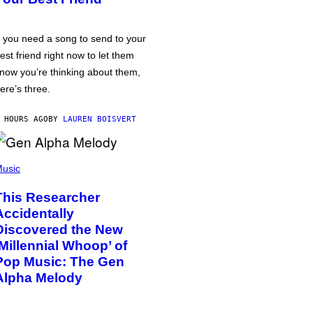
f you need a song to send to your
est friend right now to let them
now you’re thinking about them,
ere’s three.
 HOURS AGO
BY
LAUREN BOISVERT
usic
This Researcher
Accidentally
Discovered the New
‘Millennial Whoop’ of
Pop Music: The Gen
Alpha Melody