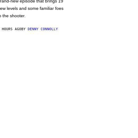
rand-new episode that brings 19
ew levels and some familiar foes
o the shooter.
 HOURS AGO
BY
DENNY CONNOLLY