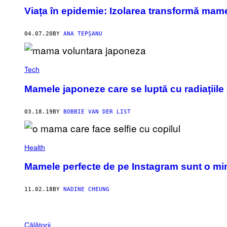
Viața în epidemie: Izolarea transformă mam
04.07.20
BY
ANA TEPȘANU
Tech
Mamele japoneze care se luptă cu radiațiil
03.18.19
BY
BOBBIE VAN DER LIST
Health
Mamele perfecte de pe Instagram sunt o mi
11.02.18
BY
NADINE CHEUNG
Călătorii