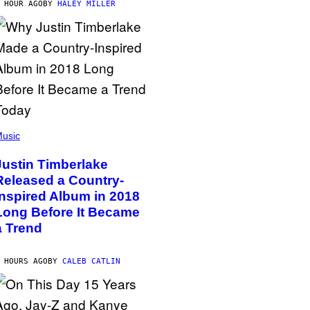
 HOUR AGO
BY
HALEY MILLER
usic
Justin Timberlake
Released a Country-
Inspired Album in 2018
Long Before It Became
a Trend
 HOURS AGO
BY
CALEB CATLIN