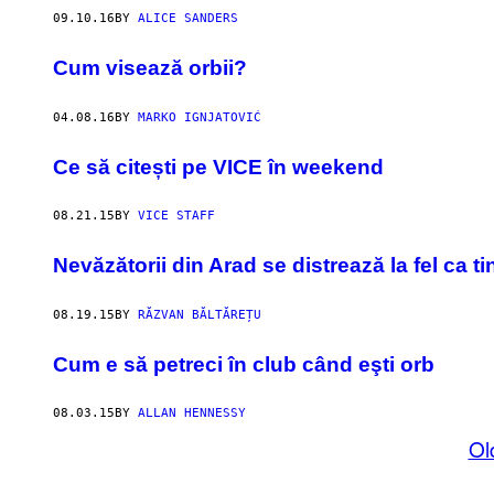
09.10.16
BY
ALICE SANDERS
Cum visează orbii?
04.08.16
BY
MARKO IGNJATOVIĆ
Ce să citești pe VICE în weekend
08.21.15
BY
VICE STAFF
Nevăzătorii din Arad se distrează la fel ca ti
08.19.15
BY
RĂZVAN BĂLTĂREȚU
Cum e să petreci în club când eşti orb
08.03.15
BY
ALLAN HENNESSY
Ol