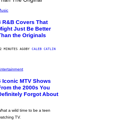
usic
8 R&B Covers That
Might Just Be Better
Than the Originals
2 MINUTES AGO
BY
CALEB CATLIN
ntertainment
4 Iconic MTV Shows
From the 2000s You
Definitely Forgot About
hat a wild time to be a teen
atching TV.