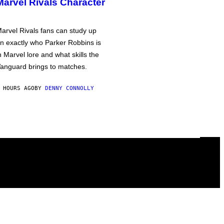
Marvel Rivals Character
arvel Rivals fans can study up
n exactly who Parker Robbins is
n Marvel lore and what skills the
anguard brings to matches.
 HOURS AGO
BY
DENNY CONNOLLY