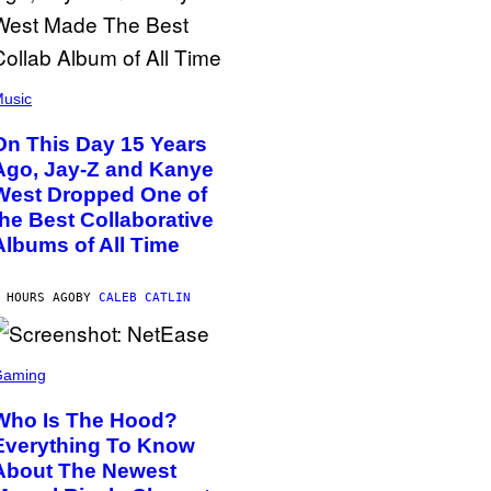
usic
On This Day 15 Years
Ago, Jay-Z and Kanye
West Dropped One of
the Best Collaborative
Albums of All Time
 HOURS AGO
BY
CALEB CATLIN
Gaming
Who Is The Hood?
Everything To Know
About The Newest