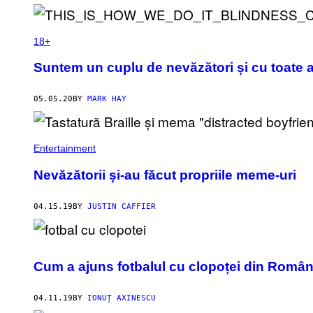
18+
Suntem un cuplu de nevăzători și cu toate 
05.05.20
BY
MARK HAY
Entertainment
Nevăzătorii și-au făcut propriile meme-uri
04.15.19
BY
JUSTIN CAFFIER
Cum a ajuns fotbalul cu clopoței din Româ
04.11.19
BY
IONUȚ AXINESCU