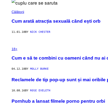
Călătorii
Cum arată atracția sexuală când ești orb
11.01.18
BY
NICK CHESTER
18+
Cum e să te combini cu oameni când nu ai cu
04.12.18
BY
MOLLY BURKE
Reclamele de tip pop-up sunt și mai oribile
10.08.16
BY
ROSE EVELETH
Pornhub a lansat filmele porno pentru orbi