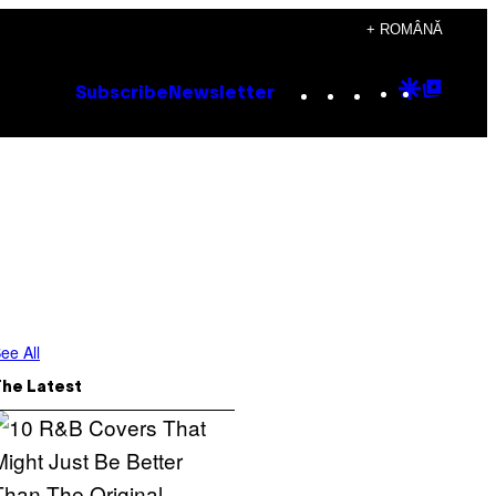
+ ROMÂNĂ
Instagram
TikTok
YouTube
Google
Goog
Subscribe
Newsletter
Discove
Top
Posts
ee All
The Latest