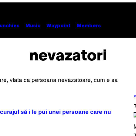
unchies
Music
Waypoint
Members
nevazatori
S
 curajul să i le pui unei persoane care nu