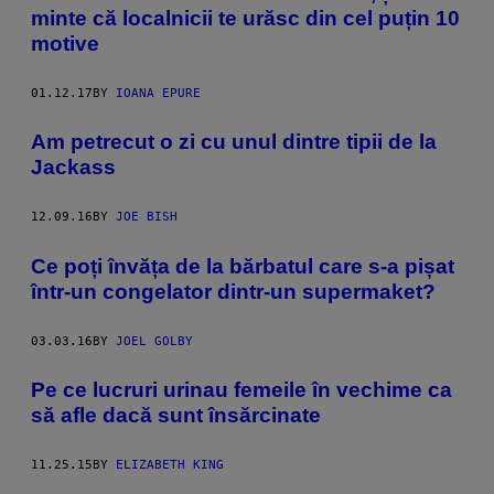
minte că localnicii te urăsc din cel puțin 10
motive
01.12.17
BY
IOANA EPURE
Am petrecut o zi cu unul dintre tipii de la
Jackass
12.09.16
BY
JOE BISH
​Ce poți învăța de la bărbatul care s-a pișat
într-un congelator dintr-un supermaket?
03.03.16
BY
JOEL GOLBY
Pe ce lucruri urinau femeile în vechime ca
să afle dacă sunt însărcinate
11.25.15
BY
ELIZABETH KING