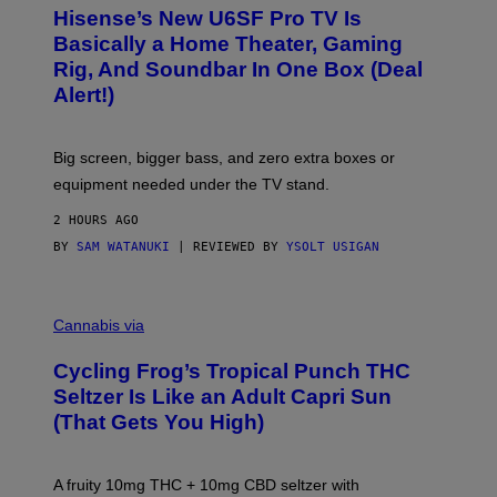
H
I
Hisense’s New U6SF Pro TV Is
I
D
S
Basically a Home Theater, Gaming
S
E
O
Rig, And Soundbar In One Box (Deal
N
F
S
Alert!)
T
E
W
A
R
Big screen, bigger bass, and zero extra boxes or
E
equipment needed under the TV stand.
2 HOURS AGO
BY
SAM WATANUKI
| REVIEWED BY
YSOLT USIGAN
M
A
Cannabis via
H
A
Cycling Frog’s Tropical Punch THC
H
A
Seltzer Is Like an Adult Capri Sun
Q
(That Gets You High)
F
O
R
V
A fruity 10mg THC + 10mg CBD seltzer with
I