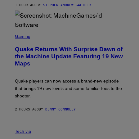
I
1 HOUR AGO
BY
STEPHEN ANDREW GALIHER
P
P
E
R
/
G
S
E
C
Gaming
T
R
T
E
Y
Quake Returns With Surprise Dawn of
E
I
N
the Machine Update Featuring 19 New
M
S
A
Maps
H
G
O
E
T
S
:
Quake players can now access a brand-new episode
M
A
that brings 19 new levels and some familiar foes to the
C
shooter.
H
I
N
2 HOURS AGO
BY
DENNY CONNOLLY
E
G
A
M
V
E
I
Tech via
S
A
/