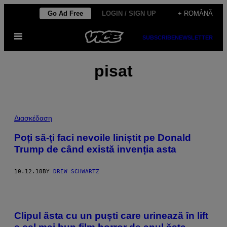
Skip
Go Ad Free
LOGIN / SIGN UP
+ ROMÂNĂ
to
Open
content
SUBSCRIBE
NEWSLETTER
Menu
pisat
Διασκέδαση
Poți să-ți faci nevoile liniștit pe Donald
Trump de când există invenția asta
10.12.18
BY
DREW SCHWARTZ
Clipul ăsta cu un puști care urinează în lift