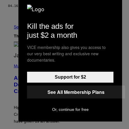
04.16.15
BY
MARK HAY
Older
Kill the ads for
See All
just $2 a month
The Latest
VICE membership also gives you access to
our very best writing and exclusive new
documentaries.
P
H
Music
O
T
Support for $2
ASAP Rocky Seemingly Gives
O
B
Definitive Answer on Tyler, The
Y
Creator’s Sexuality
See All Membership Plans
M
O
N
I
Hip-hop fans have wondered for years if Tyler, The
C
Or, continue for free
A
Creator is gay, and his old pal ASAP Rocky seems to
S
have given us an answer.
C
H