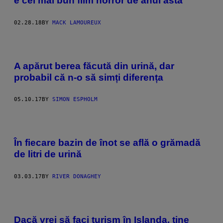
e cel mai bun film horror de anul ăsta
02.28.18
BY
MACK LAMOUREUX
A apărut berea făcută din urină, dar
probabil că n-o să simți diferența
05.10.17
BY
SIMON ESPHOLM
În fiecare bazin de înot se află o grămadă
de litri de urină
03.03.17
BY
RIVER DONAGHEY
Dacă vrei să faci turism în Islanda, ține