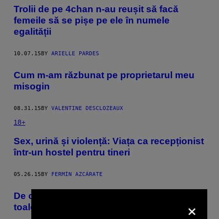
​Trolii de pe 4chan n-au reușit să facă
femeile să se pișe pe ele în numele
egalității
10.07.15
BY
ARIELLE PARDES
​Cum m-am răzbunat pe proprietarul meu
misogin
08.31.15
BY
VALENTINE DESCLOZEAUX
18+
​Sex, urină și violență: Viața ca recepționist
într-un hostel pentru tineri
05.26.15
BY
FERMÍN AZCÁRATE
De ce tot mai mulți bărbați se așază pe
×
toaletă când urinează