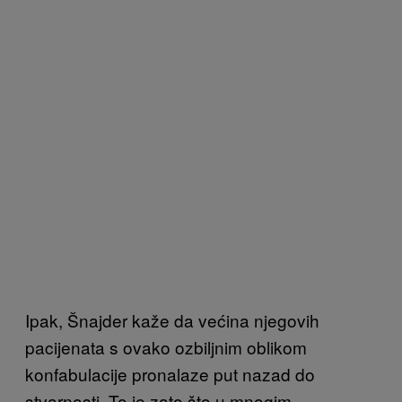
Ipak, Šnajder kaže da većina njegovih
pacijenata s ovako ozbiljnim oblikom
konfabulacije pronalaze put nazad do
stvarnosti. To je zato što u mnogim