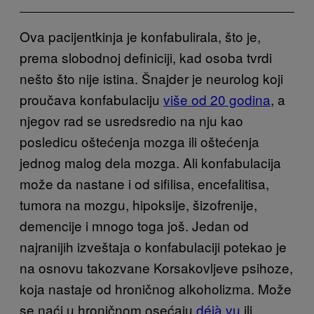
Ova pacijentkinja je konfabulirala, što je,
prema slobodnoj definiciji, kad osoba tvrdi
nešto što nije istina. Šnajder je neurolog koji
proučava konfabulaciju
više od 20 godina
, a
njegov rad se usredsredio na nju kao
posledicu oštećenja mozga ili oštećenja
jednog malog dela mozga. Ali konfabulacija
može da nastane i od sifilisa, encefalitisa,
tumora na mozgu, hipoksije, šizofrenije,
demencije i mnogo toga još. Jedan od
najranijih izveštaja o konfabulaciji potekao je
na osnovu takozvane Korsakovljeve psihoze,
koja nastaje od hroničnog alkoholizma. Može
se naći u hroničnom osećaju
déjà vu
ili