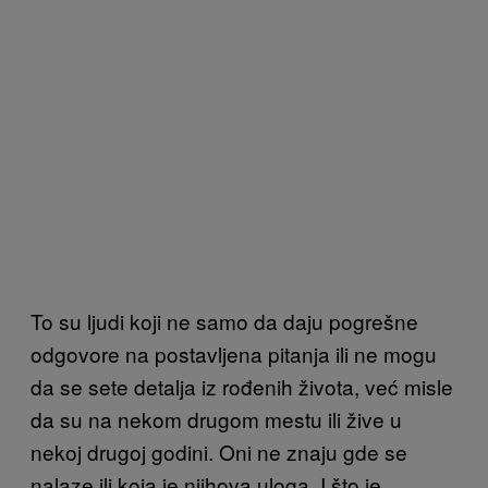
To su ljudi koji ne samo da daju pogrešne
odgovore na postavljena pitanja ili ne mogu
da se sete detalja iz rođenih života, već misle
da su na nekom drugom mestu ili žive u
nekoj drugoj godini. Oni ne znaju gde se
nalaze ili koja je njihova uloga. I što je