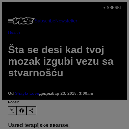
Скочи
+ SRPSKI
на
Otvori
Subscribe
Newsletter
садржај
Meni
Health
Šta se desi kad tvoj
mozak izgubi vezu sa
stvarnošću
Od
Shayla Love
децембар 23, 2018, 3:00am
Podeli:
Usred terapijske seanse,