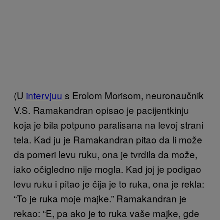
(U
intervjuu
s Erolom Morisom, neuronaučnik
V.S. Ramakandran opisao je pacijentkinju
koja je bila potpuno paralisana na levoj strani
tela. Kad ju je Ramakandran pitao da li može
da pomeri levu ruku, ona je tvrdila da može,
iako očigledno nije mogla. Kad joj je podigao
levu ruku i pitao je čija je to ruka, ona je rekla:
“To je ruka moje majke.” Ramakandran je
rekao: “E, pa ako je to ruka vaše majke, gde