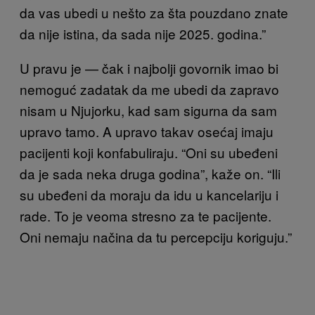
da vas ubedi u nešto za šta pouzdano znate
da nije istina, da sada nije 2025. godina.”
U pravu je — čak i najbolji govornik imao bi
nemoguć zadatak da me ubedi da zapravo
nisam u Njujorku, kad sam sigurna da sam
upravo tamo. A upravo takav osećaj imaju
pacijenti koji konfabuliraju. “Oni su ubeđeni
da je sada neka druga godina”, kaže on. “Ili
su ubeđeni da moraju da idu u kancelariju i
rade. To je veoma stresno za te pacijente.
Oni nemaju načina da tu percepciju koriguju.”