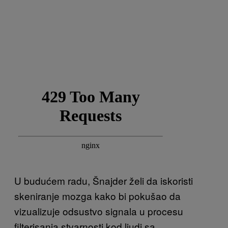
U budućem radu, Šnajder želi da iskoristi
skeniranje mozga kako bi pokušao da
vizualizuje odsustvo signala u procesu
filterisanja stvarnosti kod ljudi sa