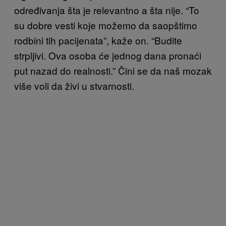
određivanja šta je relevantno a šta nije. “To
su dobre vesti koje možemo da saopštimo
rodbini tih pacijenata”, kaže on. “Budite
strpljivi. Ova osoba će jednog dana pronaći
put nazad do realnosti.” Čini se da naš mozak
više voli da živi u stvarnosti.