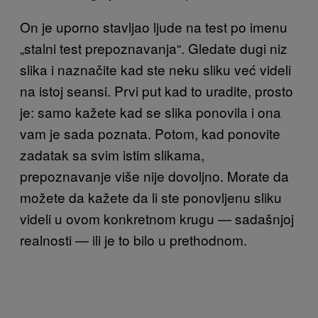
On je uporno stavljao ljude na test po imenu
„stalni test prepoznavanja“. Gledate dugi niz
slika i naznačite kad ste neku sliku već videli
na istoj seansi. Prvi put kad to uradite, prosto
je: samo kažete kad se slika ponovila i ona
vam je sada poznata. Potom, kad ponovite
zadatak sa svim istim slikama,
prepoznavanje više nije dovoljno. Morate da
možete da kažete da li ste ponovljenu sliku
videli u ovom konkretnom krugu — sadašnjoj
realnosti — ili je to bilo u prethodnom.