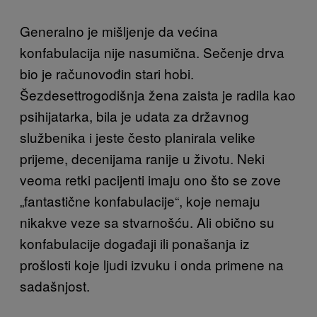
Generalno je mišljenje da većina
konfabulacija nije nasumična. Sečenje drva
bio je računovođin stari hobi.
Šezdesettrogodišnja žena zaista je radila kao
psihijatarka, bila je udata za državnog
službenika i jeste često planirala velike
prijeme, decenijama ranije u životu. Neki
veoma retki pacijenti imaju ono što se zove
„fantastične konfabulacije“, koje nemaju
nikakve veze sa stvarnošću. Ali obično su
konfabulacije događaji ili ponašanja iz
prošlosti koje ljudi izvuku i onda primene na
sadašnjost.