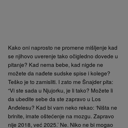
Kako oni naprosto ne promene mišljenje kad
se njihovo uverenje tako očigledno dovede u
pitanje? Kad nema bebe, kad nigde ne
možete da nađete sudske spise i kolege?
Teško je to zamisliti. I zato me Šnajder pita:
“Vi ste sada u Njujorku, je li tako? Možete li
da ubedite sebe da ste zapravo u Los
Anđelesu? Kad bi vam neko rekao: ‘Ništa ne
brinite, imate oštećenje na mozgu. Zapravo
nije 2018, već 2025.’ Ne. Niko ne bi mogao