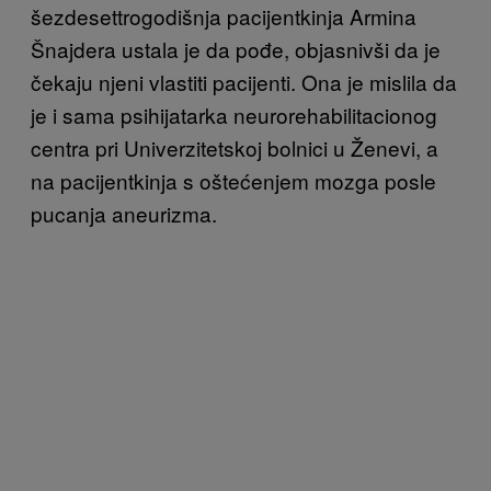
šezdesettrogodišnja pacijentkinja Armina
Šnajdera ustala je da pođe, objasnivši da je
čekaju njeni vlastiti pacijenti. Ona je mislila da
je i sama psihijatarka neurorehabilitacionog
centra pri Univerzitetskoj bolnici u Ženevi, a
na pacijentkinja s oštećenjem mozga posle
pucanja aneurizma.