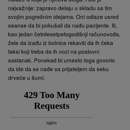
najvažnije: zapravo delaju u skladu sa tim
svojim pogrešnim idejama. Oni odlaze usred
seanse da bi pokušali da nađu pacijente. Ili,
kao jedan četrdesetpetogodišnji računovođa,
žele da izađu iz bolnice rekavši da ih čeka
taksi koji treba da ih vozi na poslovni
sastanak. Ponekad bi umesto toga govorio
da ide da se nađe sa prijateljem da seku
drveće u šumi.