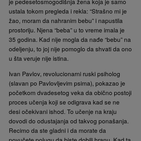
je pedesetosmogodišnja žena koja je samo
ustala tokom pregleda i rekla: “Strašno mi je
žao, moram da nahranim bebu” i napustila
prostoriju. Njena “beba” u to vreme imala je
35 godina. Kad nije mogla da nađe “bebu” na
odeljenju, to joj nije pomoglo da shvati da ono
u šta veruje nije istina.
Ivan Pavlov, revolucionarni ruski psiholog
(slavan po Pavlovljevim psima), pokazao je
početkom dvadesetog veka da obično postoji
proces učenja koji se odigrava kad se ne
desi očekivani ishod. To učenje na kraju
dovodi do odustajanja od takvog ponašanja.
Recimo da ste gladni i da morate da
povučete polugu da biste dobili hranu. Kad ta