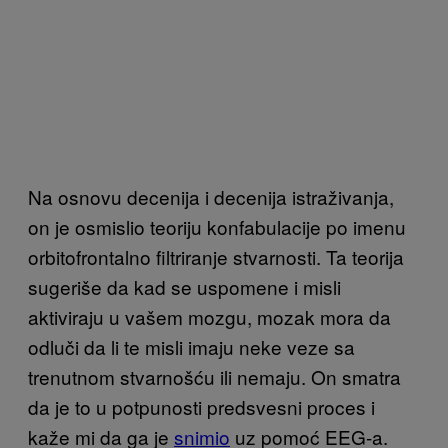
Na osnovu decenija i decenija istraživanja,
on je osmislio teoriju konfabulacije po imenu
orbitofrontalno filtriranje stvarnosti. Ta teorija
sugeriše da kad se uspomene i misli
aktiviraju u vašem mozgu, mozak mora da
odluči da li te misli imaju neke veze sa
trenutnom stvarnošću ili nemaju. On smatra
da je to u potpunosti predsvesni proces i
kaže mi da ga je
snimio
uz pomoć EEG-a.