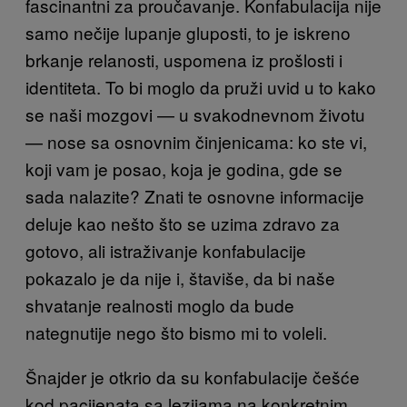
fascinantni za proučavanje. Konfabulacija nije
samo nečije lupanje gluposti, to je iskreno
brkanje relanosti, uspomena iz prošlosti i
identiteta. To bi moglo da pruži uvid u to kako
se naši mozgovi — u svakodnevnom životu
— nose sa osnovnim činjenicama: ko ste vi,
koji vam je posao, koja je godina, gde se
sada nalazite? Znati te osnovne informacije
deluje kao nešto što se uzima zdravo za
gotovo, ali istraživanje konfabulacije
pokazalo je da nije i, štaviše, da bi naše
shvatanje realnosti moglo da bude
nategnutije nego što bismo mi to voleli.
Šnajder je otkrio da su konfabulacije češće
kod pacijenata sa lezijama na konkretnim