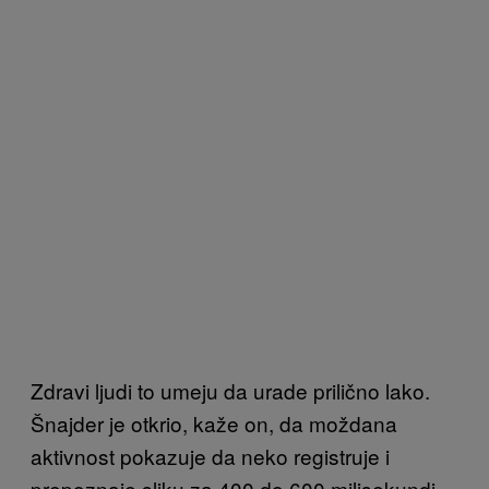
Zdravi ljudi to umeju da urade prilično lako.
Šnajder je otkrio, kaže on, da moždana
aktivnost pokazuje da neko registruje i
prepoznaje sliku za 400 do 600 milisekundi.