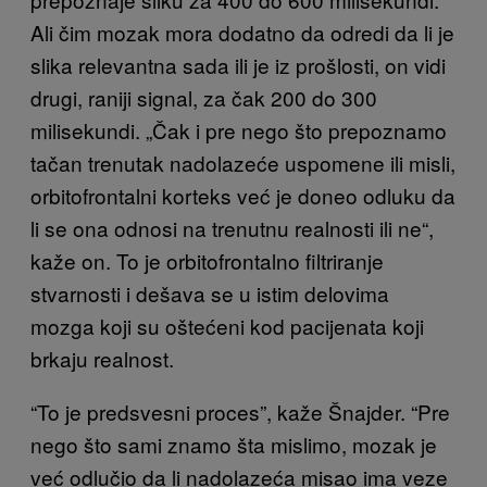
Ali čim mozak mora dodatno da odredi da li je
slika relevantna sada ili je iz prošlosti, on vidi
drugi, raniji signal, za čak 200 do 300
milisekundi. „Čak i pre nego što prepoznamo
tačan trenutak nadolazeće uspomene ili misli,
orbitofrontalni korteks već je doneo odluku da
li se ona odnosi na trenutnu realnosti ili ne“,
kaže on. To je orbitofrontalno filtriranje
stvarnosti i dešava se u istim delovima
mozga koji su oštećeni kod pacijenata koji
brkaju realnost.
“To je predsvesni proces”, kaže Šnajder. “Pre
nego što sami znamo šta mislimo, mozak je
već odlučio da li nadolazeća misao ima veze