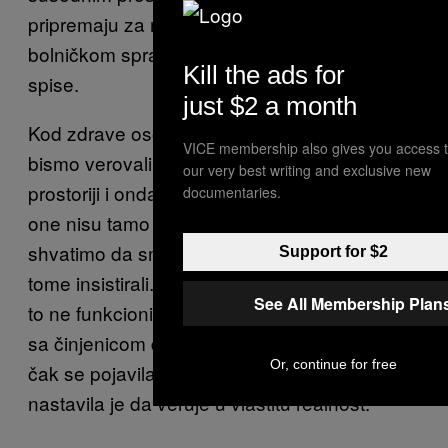
pripremaju za njen predmet. Tražila bi po
bolničkom spratu svoje kolege i sudske
Kill the ads for
spise.
just $2 a month
Kod zdrave osobe, kaže mi Šnajder, kad
VICE membership also gives you access 
bismo verovali da su nam kolege u susednoj
our very best writing and exclusive new
prostoriji i onda otišli u susednu prostoriju i
documentaries.
one nisu tamo — to bi nam pomoglo da
shvatimo da smo pogrešili i ne bismo dalje na
Support for $2
tome insistirali. Ali kod ljudi sa konfabulacijom
See All Membership Plan
to ne funkcioniše tako. Čak i kad se suočila
sa činjenicom da nije našla kolege, dosijee ili
Or, continue for free
čak se pojavila na sudu, ova pacijentkinja
nastavila je da veruje u vlastitu realnost.