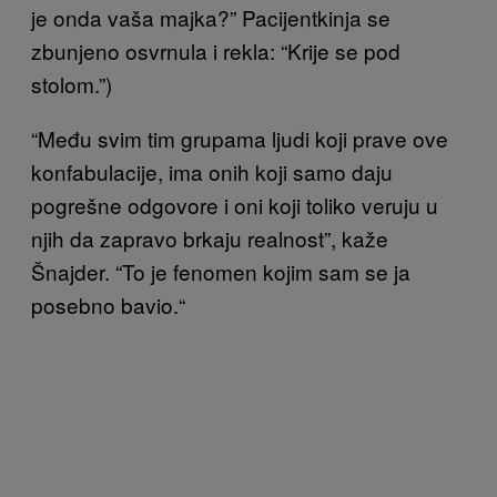
je onda vaša majka?” Pacijentkinja se
zbunjeno osvrnula i rekla: “Krije se pod
stolom.”)
“Među svim tim grupama ljudi koji prave ove
konfabulacije, ima onih koji samo daju
pogrešne odgovore i oni koji toliko veruju u
njih da zapravo brkaju realnost”, kaže
Šnajder. “To je fenomen kojim sam se ja
posebno bavio.“