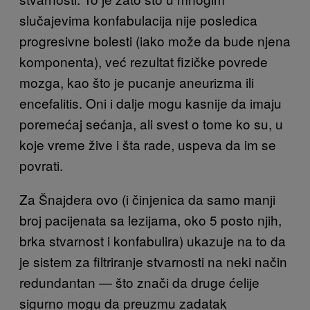
slučajevima konfabulacija nije posledica
progresivne bolesti (iako može da bude njena
komponenta), već rezultat fizičke povrede
mozga, kao što je pucanje aneurizma ili
encefalitis. Oni i dalje mogu kasnije da imaju
poremećaj sećanja, ali svest o tome ko su, u
koje vreme žive i šta rade, uspeva da im se
povrati.
Za Šnajdera ovo (i činjenica da samo manji
broj pacijenata sa lezijama, oko 5 posto njih,
brka stvarnost i konfabulira) ukazuje na to da
je sistem za filtriranje stvarnosti na neki način
redundantan — što znači da druge ćelije
sigurno mogu da preuzmu zadatak