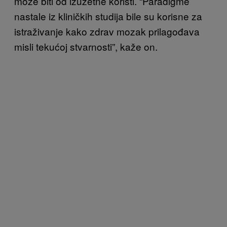
može biti od izuzetne koristi. “Paradigme
nastale iz kliničkih studija bile su korisne za
istraživanje kako zdrav mozak prilagođava
misli tekućoj stvarnosti”, kaže on.