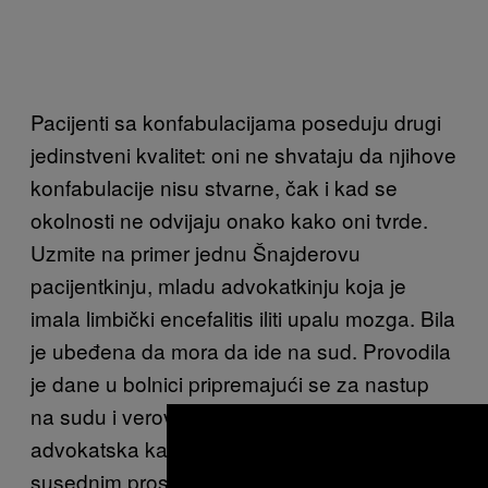
Pacijenti sa konfabulacijama poseduju drugi
jedinstveni kvalitet: oni ne shvataju da njihove
konfabulacije nisu stvarne, čak i kad se
okolnosti ne odvijaju onako kako oni tvrde.
Uzmite na primer jednu Šnajderovu
pacijentkinju, mladu advokatkinju koja je
imala limbički encefalitis iliti upalu mozga. Bila
je ubeđena da mora da ide na sud. Provodila
je dane u bolnici pripremajući se za nastup
na sudu i verovala da je bolnica njena
advokatska kancelarija. Mislila je da se u
susednim prostorijama njene kolege takođe