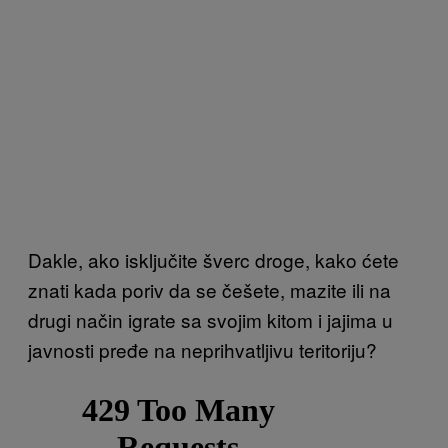
Dakle, ako isključite šverc droge, kako ćete
znati kada poriv da se češete, mazite ili na
drugi način igrate sa svojim kitom i jajima u
javnosti pređe na neprihvatljivu teritoriju?