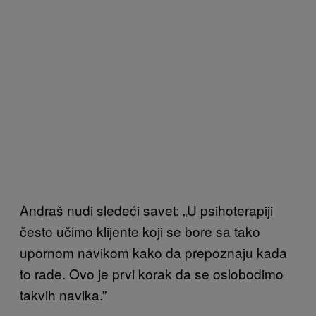
Andraš nudi sledeći savet: „U psihoterapiji
često učimo klijente koji se bore sa tako
upornom navikom kako da prepoznaju kada
to rade. Ovo je prvi korak da se oslobodimo
takvih navika.”