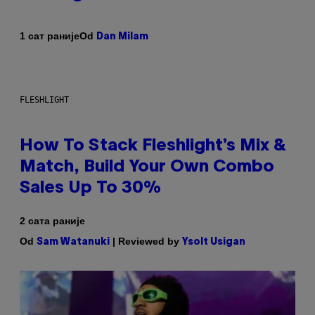
Od
1 сат раније
Dan Milam
FLESHLIGHT
How To Stack Fleshlight’s Mix &
Match, Build Your Own Combo
Sales Up To 30%
2 сата раније
Od
| Reviewed by
Sam Watanuki
Ysolt Usigan