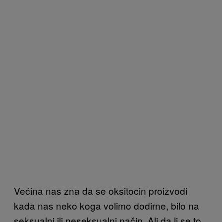
Većina nas zna da se oksitocin proizvodi
kada nas neko koga volimo dodirne, bilo na
seksualni ili neseksualni način. Ali da li se to