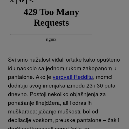
Svi smo nažalost viđali ortake kako opušteno
idu naokolo sa jednom rukom zakopanom u
pantalone. Ako je
verovati Redditu
, momci
dodiruju svog imenjaka između 23 i 30 puta
dnevno. Postoji nekoliko objašnjenja za
ponašanje tinejdžera, ali i odraslih
muškaraca: jačanje muškosti, bol od
depilacije voskom, preuske pantalone – čak i
društveni koncepti poput želje za