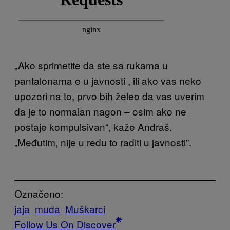
„Ako sprimetite da ste sa rukama u
pantalonama e u javnosti , ili ako vas neko
upozori na to, prvo bih želeo da vas uverim
da je to normalan nagon – osim ako ne
postaje kompulsivan“, kaže Andraš.
„Međutim, nije u redu to raditi u javnosti”.
Označeno:
jaja
muda
Muškarci
Follow Us On Discover