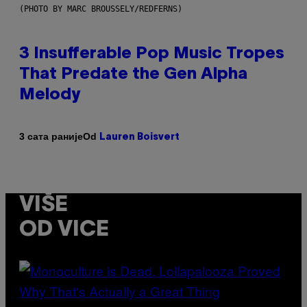
(PHOTO BY MARC BROUSSELY/REDFERNS)
3 Insufferable Pop Music Tropes
That Predate the Gen Alpha
Melody
Od
3 сата раније
Lauren Boisvert
VIŠE
OD VICE