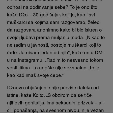
odnosi na dodirivanje sebe? To je ono što
kaže Džo – 30-godišnjak koji je, kao i svi
muškarci sa kojima sam razgovarao, želeo
da razgovara anonimno kako bi bio iskren o
svojoj ljubavi prema muljanju muda. „Nikad to
ne radim u javnosti, postoje muškarci koji to
rade. Ja nisam jedan od njih“, kaže on u DM-
u na Instagramu. „Radim to nesvesno tokom
vesti, filma. To uopšte nije seksualno. To je
kao kad imaš svoje ćebe.”
Džoovo objašnjenje nije previše daleko od
istine, kaže Kolto. „S obzirom da se tiče
njihovih genitalija, ima seksualni prizvuk – ali
cilj ponašanja, na svesnom nivou, nije vezan