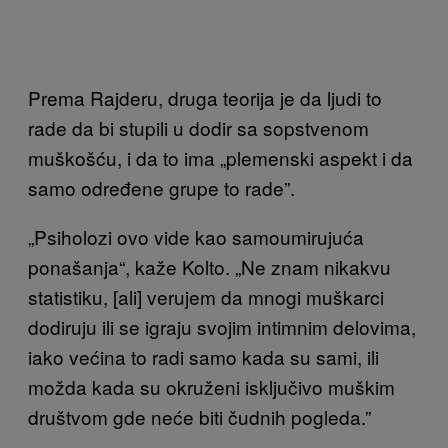
Prema Rajderu, druga teorija je da ljudi to
rade da bi stupili u dodir sa sopstvenom
muškošću, i da to ima „plemenski aspekt i da
samo određene grupe to rade”.
„Psiholozi ovo vide kao samoumirujuća
ponašanja“, kaže Kolto. „Ne znam nikakvu
statistiku, [ali] verujem da mnogi muškarci
dodiruju ili se igraju svojim intimnim delovima,
iako većina to radi samo kada su sami, ili
možda kada su okruženi isključivo muškim
društvom gde neće biti čudnih pogleda.”