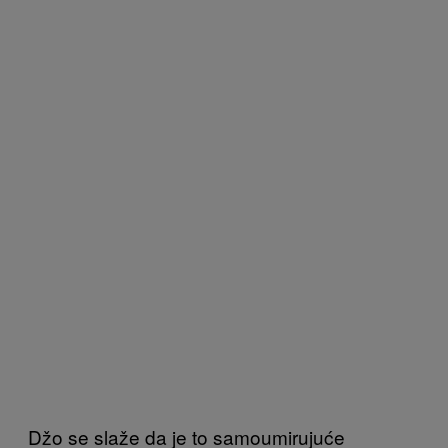
Džo se slaže da je to samoumirujuće