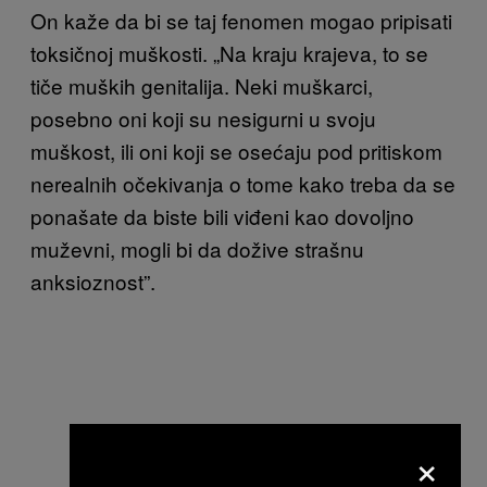
On kaže da bi se taj fenomen mogao pripisati
toksičnoj muškosti. „Na kraju krajeva, to se
tiče muških genitalija. Neki muškarci,
posebno oni koji su nesigurni u svoju
muškost, ili oni koji se osećaju pod pritiskom
nerealnih očekivanja o tome kako treba da se
ponašate da biste bili viđeni kao dovoljno
muževni, mogli bi da dožive strašnu
anksioznost”.
×