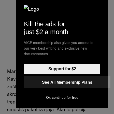
Kill the ads for
just $2 a month
VICE membership also gives you access to
our very best writing and exclusive new
documentaries.
Support for $2
Martin, državni službenik u svojim 30-im, iz
Kavana u Irskoj, nudi pragmatičniji razlog
See All Membership Plans
zašto uživa u tome da mu ruka bude blizu
skrotuma. „Uzmeš učkur od donjeg dela
Or, continue for free
trenerke, vežeš ga oko paketića droge i
smestiš paket iza jaja. Ako te policija