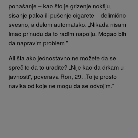
ponašanje – kao što je grizenje noktiju,
sisanje palca ili pušenje cigarete – delimično
svesno, a delom automatsko. „Nikada nisam
imao prinudu da to radim napolju. Mogao bih
da napravim problem.”
Ali šta ako jednostavno ne možete da se
sprečite da to uradite? „Nije kao da drkam u
javnosti“, poverava Ron, 29. „To je prosto
navika od koje ne mogu da se odvojim.“