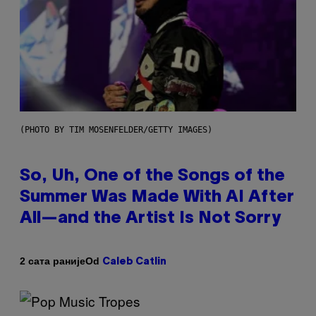
(PHOTO BY TIM MOSENFELDER/GETTY IMAGES)
So, Uh, One of the Songs of the
Summer Was Made With AI After
All—and the Artist Is Not Sorry
Od
2 сата раније
Caleb Catlin