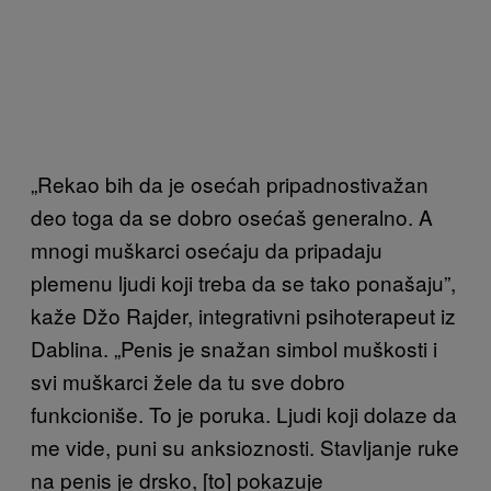
„Rekao bih da je osećah pripadnostivažan
deo toga da se dobro osećaš generalno. A
mnogi muškarci osećaju da pripadaju
plemenu ljudi koji treba da se tako ponašaju”,
kaže Džo Rajder, integrativni psihoterapeut iz
Dablina. „Penis je snažan simbol muškosti i
svi muškarci žele da tu sve dobro
funkcioniše. To je poruka. Ljudi koji dolaze da
me vide, puni su anksioznosti. Stavljanje ruke
na penis je drsko, [to] pokazuje