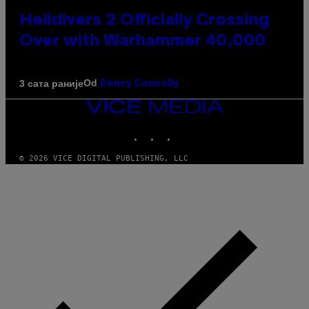
Helldivers 2 Officially Crossing
Over with Warhammer 40,000
Od
3 сата раније
Denny Connolly
VICE
MEDIA
INSTAGRAM
TIKTOK
YOUTUBE
© 2026 VICE DIGITAL PUBLISHING, LLC