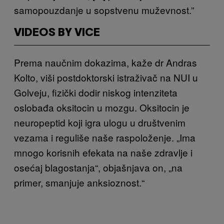
samopouzdanje u sopstvenu muževnost.”
VIDEOS BY VICE
Prema naučnim dokazima, kaže dr Andras
Kolto, viši postdoktorski istraživač na NUI u
Golveju, fizički dodir niskog intenziteta
oslobađa oksitocin u mozgu. Oksitocin je
neuropeptid koji igra ulogu u društvenim
vezama i reguliše naše raspoloženje. „Ima
mnogo korisnih efekata na naše zdravlje i
osećaj blagostanja“, objašnjava on, „na
primer, smanjuje anksioznost.“