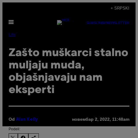
Скочи
+ SRPSKI
на
Otvori
садржај
SUBSCRIBE
NEWSLETTER
Meni
Life
Zašto muškarci stalno
muljaju muda,
objašnjavaju nam
eksperti
Od
новембар 2, 2022, 11:48am
Alan Kelly
Podeli: