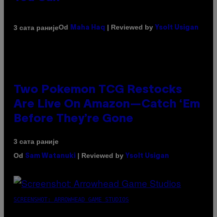
Od
| Reviewed by
3 сата раније
Maha Haq
Ysolt Usigan
Two Pokemon TCG Restocks
Are Live On Amazon—Catch ‘Em
Before They’re Gone
3 сата раније
Od
| Reviewed by
Sam Watanuki
Ysolt Usigan
SCREENSHOT: ARROWHEAD GAME STUDIOS