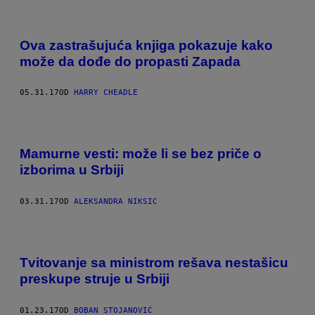
Ova zastrašujuća knjiga pokazuje kako
može da dođe do propasti Zapada
05.31.17
OD
HARRY CHEADLE
Mamurne vesti: može li se bez priče o
izborima u Srbiji
03.31.17
OD
ALEKSANDRA NIKSIC
Tvitovanje sa ministrom rešava nestašicu
preskupe struje u Srbiji
01.23.17
OD
BOBAN STOJANOVIĆ