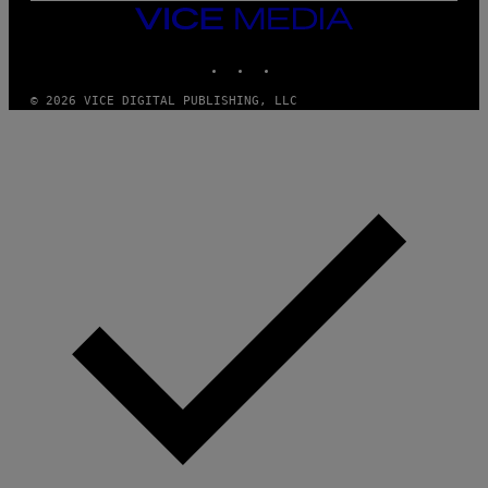
M
VICE
M
MEDIA
Y
INSTAGRAM
TIKTOK
YOUTUBE
T
H
A
© 2026 VICE DIGITAL PUBLISHING, LLC
N
T
H
O
S
E
I
N
Q
U
E
S
T
I
O
N
.
P
H
O
T
O
:
M