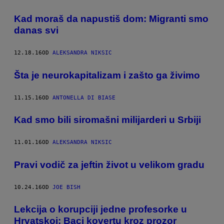
Kad moraš da napustiš dom: Migranti smo
danas svi
12.18.16
OD
ALEKSANDRA NIKSIC
​Šta je neurokapitalizam i zašto ga živimo
11.15.16
OD
ANTONELLA DI BIASE
Kad smo bili siromašni milijarderi u Srbiji
11.01.16
OD
ALEKSANDRA NIKSIC
Pravi vodič za jeftin život u velikom gradu
10.24.16
OD
JOE BISH
Lekcija o korupciji jedne profesorke u
Hrvatskoj: Baci kovertu kroz prozor