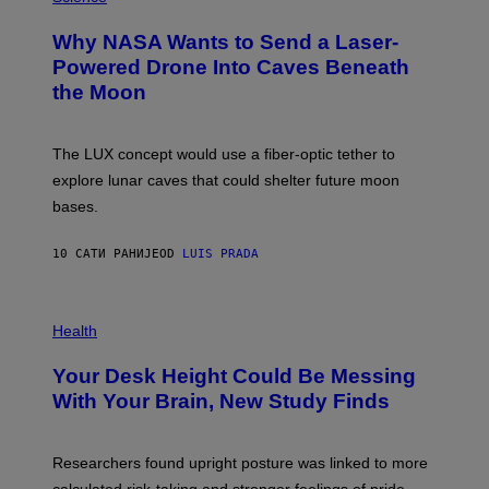
R
O
A
T
Why NASA Wants to Send a Laser-
N
O
I
:
Powered Drone Into Caves Beneath
T
N
the Moon
Z
A
/
S
W
A
I
;
The LUX concept would use a fiber-optic tether to
R
D
E
R
explore lunar caves that could shelter future moon
I
P
M
bases.
I
A
X
G
E
E
10 САТИ РАНИЈЕ
OD
LUIS PRADA
L
)
/
G
E
P
T
H
Health
T
O
Y
T
I
Your Desk Height Could Be Messing
O
M
:
With Your Brain, New Study Finds
A
B
G
A
E
T
S
U
Researchers found upright posture was linked to more
H