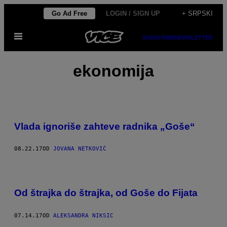
Скочи
Go Ad Free
LOGIN / SIGN UP
+ SRPSKI
на
Otvori
садржај
SUBSCRIBE
NEWSLETTER
Meni
ekonomija
Vlada ignoriše zahteve radnika „Goše“
08.22.17
OD
JOVANA NETKOVIĆ
Od štrajka do štrajka, od Goše do Fijata
07.14.17
OD
ALEKSANDRA NIKSIC