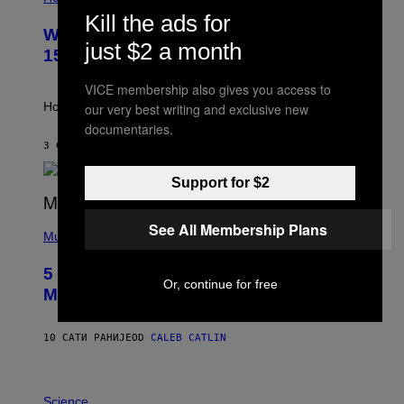
L
Kill the ads for
U
Weekly Horoscope: August 9-August
S
just $2 a month
T
15
R
A
VICE membership also gives you access to
T
I
How will your sign fare this week, stargazer?
our very best writing and exclusive new
O
documentaries.
N
B
3 САТА РАНИЈЕ
OD
ASHLEY FIKE
Y
R
Support for $2
E
E
S
(
See All Membership Plans
A
P
Music
H
O
5 Hip-Hop Songs That Are Most
T
Or, continue for free
O
Memorable for Their Classic Hooks
B
Y
S
10 САТИ РАНИЈЕ
OD
CALEB CATLIN
T
E
V
E
P
G
H
Science