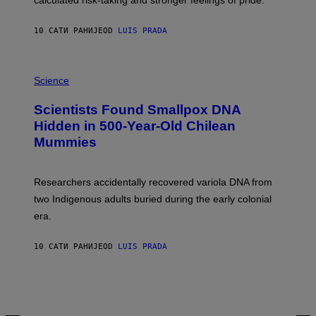
calculated risk-taking and stronger feelings of pride.
A
N
T
10 САТИ РАНИЈЕ
OD
LUIS PRADA
O
K
E
R
A
/
M
Science
G
U
E
C
Scientists Found Smallpox DNA
T
H
T
,
Hidden in 500-Year-Old Chilean
Y
M
I
Mummies
U
M
C
A
H
G
O
Researchers accidentally recovered variola DNA from
E
L
S
D
two Indigenous adults buried during the early colonial
E
era.
R
C
H
10 САТИ РАНИЈЕ
OD
LUIS PRADA
I
L
E
A
N
M
U